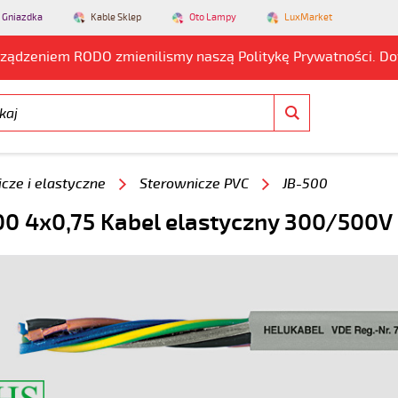
 Gniazdka
Kable Sklep
Oto Lampy
LuxMarket
rządzeniem RODO zmienilismy naszą Politykę Prywatności. D
cze i elastyczne
Sterownicze PVC
JB-500
0 4x0,75 Kabel elastyczny 300/500V 