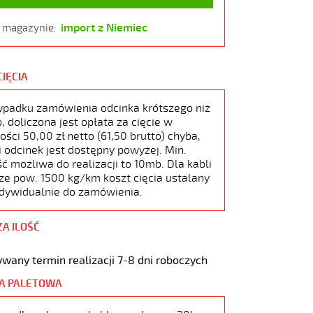
import z Niemiec
w magazynie:
CIĘCIA
ypadku zamówienia odcinka krótszego niż
 doliczona jest opłata za cięcie w
ści 50,00 zł netto (61,50 brutto) chyba,
i odcinek jest dostępny powyżej. Min.
ć możliwa do realizacji to 10mb. Dla kabli
ze pow. 1500 kg/km koszt cięcia ustalany
ndywidualnie do zamówienia.
ZA ILOŚĆ
wany termin realizacji 7-8 dni roboczych
A PALETOWA