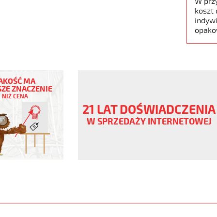
W prz
koszt 
indywi
opako
AKOŚĆ MA
ZE ZNACZENIE
NIŻ CENA
ny
21 LAT DOŚWIADCZENIA
V
W SPRZEDAŻY INTERNETOWEJ
www.static.helukabel-
/upload/galleries/products/1509-
www.helukabel-
ob-