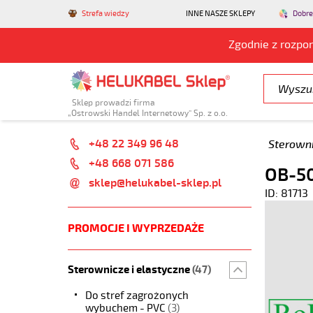
Strefa wiedzy
INNE NASZE SKLEPY
Dobre
Zgodnie z rozpo
Sklep prowadzi firma
„Ostrowski Handel Internetowy” Sp. z o.o.
+48 22 349 96 48
Sterowni
+48 668 071 586
OB-50
sklep@helukabel-sklep.pl
ID: 81713
PROMOCJE I WYPRZEDAŻE
Sterownicze i elastyczne
(47)
Do stref zagrożonych
wybuchem - PVC
(3)