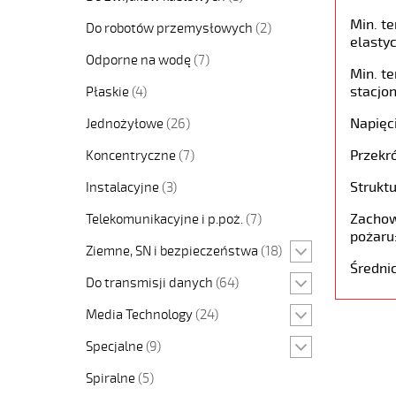
Min. t
Do robotów przemysłowych
(2)
elastyc
Odporne na wodę
(7)
Min. t
stacjon
Płaskie
(4)
Napięc
Jednożyłowe
(26)
Przekró
Koncentryczne
(7)
Struktu
Instalacyjne
(3)
Zachow
Telekomunikacyjne i p.poż.
(7)
pożaru
Ziemne, SN i bezpieczeństwa
(18)
Średni
Do transmisji danych
(64)
Media Technology
(24)
Specjalne
(9)
Spiralne
(5)