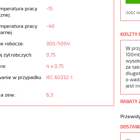
emperatura pracy
-15
ilość 
znej:
emperatura pracy
-40
arnej:
KOSZTY 
ie robocze:
300/500V
W prz
100mb,
j żył robczych:
0,75
wysoko
ra:
4 x 0,75
że tak
długoś
anie w przypadku
IEC 60332-1
o wad
:
jest i
ca zew.:
6,3
RABATY 
Przewidy
DOSTAW