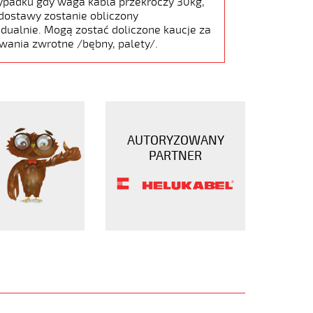
ypadku gdy waga kabla przekroczy 30kg,
dostawy zostanie obliczony
dualnie. Mogą zostać doliczone kaucje za
wania zwrotne /bębny, palety/.
AUTORYZOWANY
PARTNER