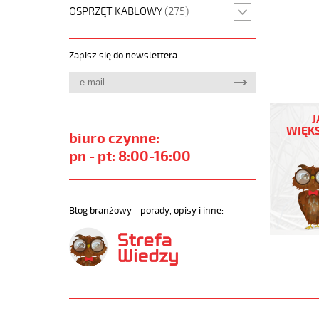
OSPRZĘT KABLOWY
(275)
Zapisz się do newslettera
OB-
500
J
4x0,75
WIĘKS
biuro czynne:
Kabel
elastycz
pn - pt: 8:00-16:00
300/500
żyły
kolorowe
https://
Blog branżowy - porady, opisy i inne:
sklep.pl
JB-
500.jpg
https://
sklep.pl/
500-
4x0-