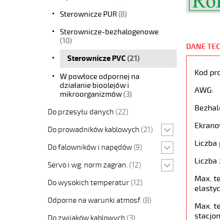
Sterownicze PUR
(8)
Sterownicze-bezhalogenowe
(10)
DANE TE
Sterownicze PVC
(21)
Kod pr
W powłoce odpornej na
działanie bioolejów i
AWG:
mikroorganizmów
(3)
Bezhal
Do przesyłu danych
(22)
Ekrano
Do prowadników kablowych
(21)
Liczba 
Do falowników i napędów
(9)
Liczba 
Servo i wg. norm zagran.
(12)
Max. t
Do wysokich temperatur
(12)
elastyc
Odporne na warunki atmosf.
(8)
Max. t
stacjon
Do zwijaków kablowych
(3)