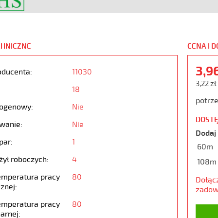
CHNICZNE
CENA I 
3,9
oducenta:
11030
3,22 zł
18
potrze
ogenowy:
Nie
DOSTĘ
wanie:
Nie
Dodaj 
par:
1
60m
żył roboczych:
4
108m
emperatura pracy
80
Dołąc
znej:
zadow
emperatura pracy
80
arnej: