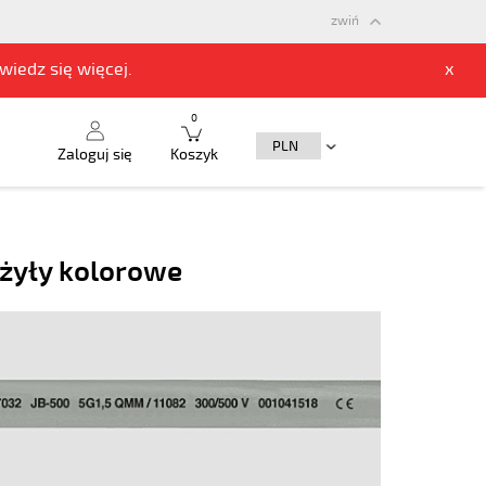
zwiń
owiedz się
więcej.
x
0
Zaloguj się
Koszyk
żyły kolorowe