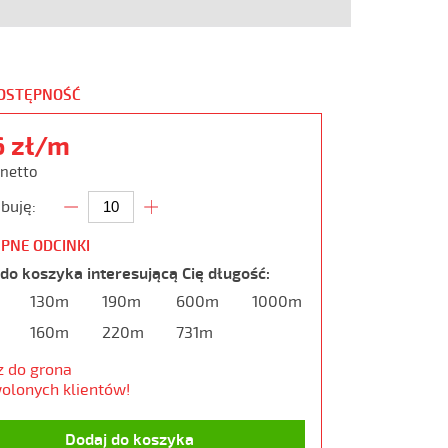
DOSTĘPNOŚĆ
6 zł/m
 netto
buję:
PNE ODCINKI
do koszyka interesującą Cię długość:
130m
190m
600m
1000m
160m
220m
731m
z do grona
olonych klientów!
Dodaj do koszyka