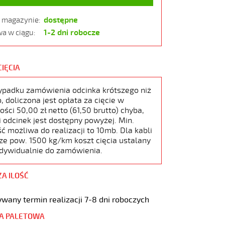
dostępne
w magazynie:
1-2 dni robocze
a w ciągu:
CIĘCIA
ypadku zamówienia odcinka krótszego niż
 doliczona jest opłata za cięcie w
ści 50,00 zł netto (61,50 brutto) chyba,
i odcinek jest dostępny powyżej. Min.
ć możliwa do realizacji to 10mb. Dla kabli
ze pow. 1500 kg/km koszt cięcia ustalany
ndywidualnie do zamówienia.
ZA ILOŚĆ
wany termin realizacji 7-8 dni roboczych
A PALETOWA