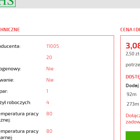
CHNICZNE
CENA I 
3,0
oducenta:
11005
2,50 zł
20
potrze
ogenowy:
Nie
DOSTĘ
wanie:
Nie
Dodaj 
par:
1
92m
żył roboczych:
4
273m
emperatura pracy
80
Dołąc
znej:
zadow
emperatura pracy
80
arnej: