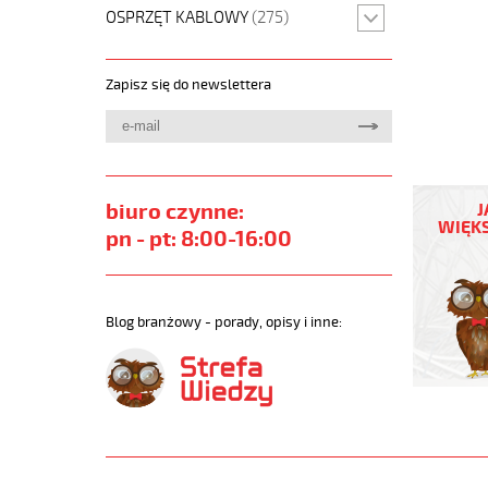
OSPRZĘT KABLOWY
(275)
Zapisz się do newslettera
OB-
500
biuro czynne:
J
4x0,5
WIĘKS
pn - pt: 8:00-16:00
Kabel
elastycz
300/500
żyły
Blog branżowy - porady, opisy i inne:
kolorowe
https://
sklep.pl
JB-
500.jpg
https://
sklep.pl/
500-