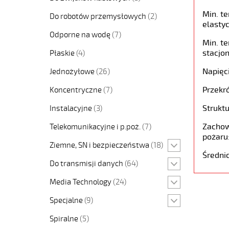
Min. t
Do robotów przemysłowych
(2)
elastyc
Odporne na wodę
(7)
Min. t
stacjon
Płaskie
(4)
Napięc
Jednożyłowe
(26)
Przekró
Koncentryczne
(7)
Struktu
Instalacyjne
(3)
Zachow
Telekomunikacyjne i p.poż.
(7)
pożaru
Ziemne, SN i bezpieczeństwa
(18)
Średni
Do transmisji danych
(64)
Media Technology
(24)
Specjalne
(9)
Spiralne
(5)