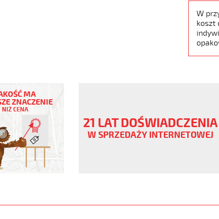
W prz
koszt 
indywi
opako
AKOŚĆ MA
ZE ZNACZENIE
NIŻ CENA
ny
21 LAT DOŚWIADCZENIA
V
W SPRZEDAŻY INTERNETOWEJ
www.static.helukabel-
/upload/galleries/products/1509-
www.helukabel-
ob-