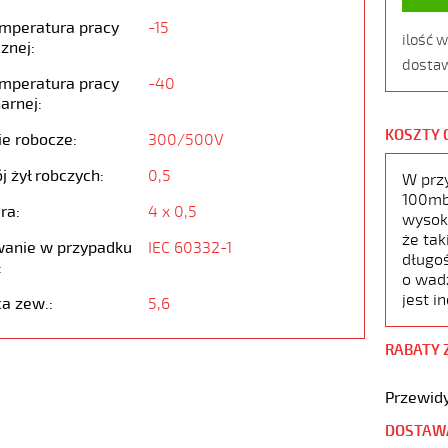
emperatura pracy
-15
ilość 
znej:
dostaw
emperatura pracy
-40
arnej:
KOSZTY 
ie robocze:
300/500V
j żył robczych:
0,5
W prz
100mb,
ra:
4 x 0,5
wysoko
że tak
anie w przypadku
IEC 60332-1
długoś
:
o wad
jest i
ca zew.:
5,6
RABATY 
Przewidy
DOSTAW