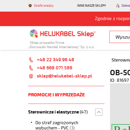
Strefa wiedzy
INNE NASZE SKLEPY
Dobre
Zgodnie z rozpo
Sklep prowadzi firma
„Ostrowski Handel Internetowy” Sp. z o.o.
+48 22 349 96 48
Sterowni
+48 668 071 586
OB-50
sklep@helukabel-sklep.pl
ID: 81697
PROMOCJE I WYPRZEDAŻE
Sterownicze i elastyczne
(47)
Do stref zagrożonych
wybuchem - PVC
(3)