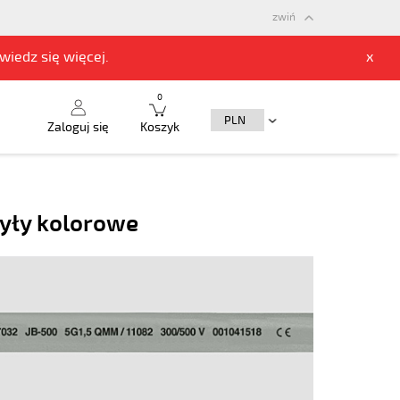
zwiń
owiedz się
więcej.
x
0
Zaloguj się
Koszyk
yły kolorowe