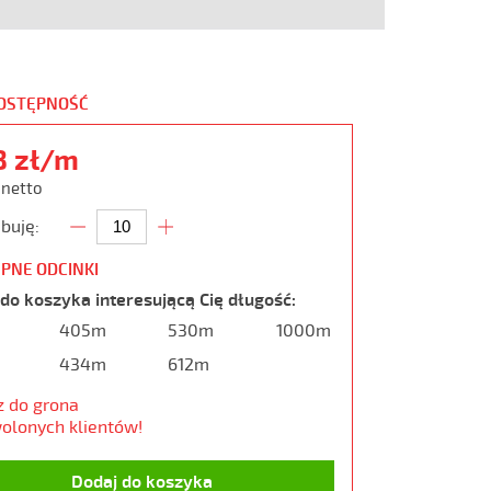
DOSTĘPNOŚĆ
8 zł/m
 netto
buję:
PNE ODCINKI
do koszyka interesującą Cię długość:
405m
530m
1000m
434m
612m
z do grona
olonych klientów!
Dodaj do koszyka