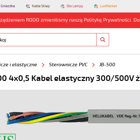
 Gniazdka
Kable Sklep
Oto Lampy
LuxMarket
rządzeniem RODO zmienilismy naszą Politykę Prywatności. D
cze i elastyczne
Sterownicze PVC
JB-500
0 4x0,5 Kabel elastyczny 300/500V ż