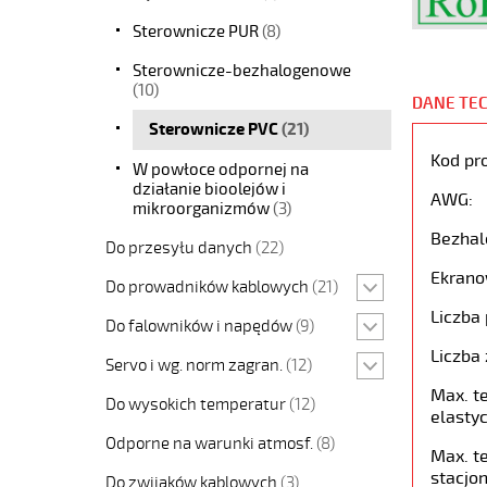
Sterownicze PUR
(8)
Sterownicze-bezhalogenowe
(10)
DANE TE
Sterownicze PVC
(21)
Kod pr
W powłoce odpornej na
działanie bioolejów i
AWG:
mikroorganizmów
(3)
Bezhal
Do przesyłu danych
(22)
Ekrano
Do prowadników kablowych
(21)
Liczba 
Do falowników i napędów
(9)
Liczba 
Servo i wg. norm zagran.
(12)
Max. t
Do wysokich temperatur
(12)
elastyc
Odporne na warunki atmosf.
(8)
Max. t
stacjon
Do zwijaków kablowych
(3)