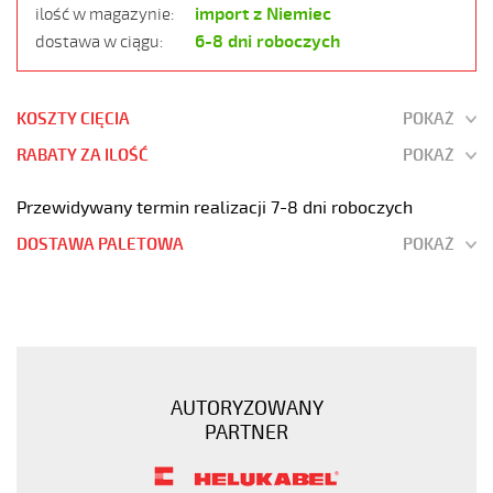
import z Niemiec
ilość w magazynie:
6-8 dni roboczych
dostawa w ciągu:
KOSZTY CIĘCIA
POKAŻ
RABATY ZA ILOŚĆ
POKAŻ
Przewidywany termin realizacji 7-8 dni roboczych
DOSTAWA PALETOWA
POKAŻ
MEGAFLEX
500-
C
5G0,5
Przewód
AUTORYZOWANY
elastyczny
PARTNER
300/500V
szary
bezhalogenowy,