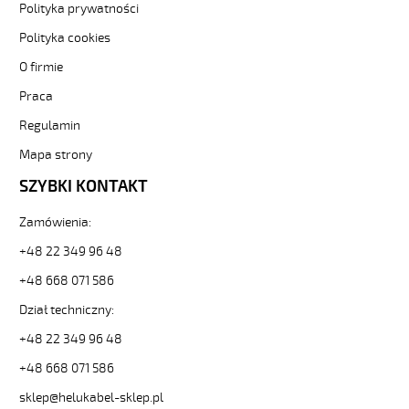
elastyczne.
Polityka prywatności
MEGAFLEX
Polityka cookies
500-
C
O firmie
5G0,5
Praca
Przewód
elastyczny
Regulamin
300/500V
szary
Mapa strony
bezhalogenowy,
SZYBKI KONTAKT
ekran.
od
Zamówienia:
Hekulabel
[kod:
+48 22 349 96 48
13505].
HELUKABEL
+48 668 071 586
https://www.static.helukabel-
Dział techniczny:
sklep.pl/upload/galleries/producers/small_
MEGAFLEX
+48 22 349 96 48
500-
+48 668 071 586
C
5G0,5
sklep@helukabel-sklep.pl