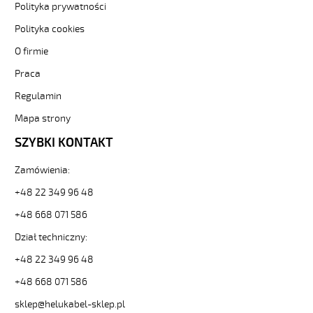
elastyczne.
Polityka prywatności
MEGAFLEX
Polityka cookies
500-
C
O firmie
4G0,5
Praca
Przewód
elastyczny
Regulamin
300/500V
szary
Mapa strony
bezhalogenowy,
SZYBKI KONTAKT
ekran.
od
Zamówienia:
Hekulabel
[kod:
+48 22 349 96 48
13503].
HELUKABEL
+48 668 071 586
https://www.static.helukabel-
Dział techniczny:
sklep.pl/upload/galleries/producers/small_
MEGAFLEX
+48 22 349 96 48
500-
+48 668 071 586
C
4G0,5
sklep@helukabel-sklep.pl