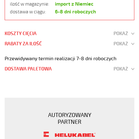
import z Niemiec
ilość w magazynie:
6-8 dni roboczych
dostawa w ciągu:
KOSZTY CIĘCIA
POKAŻ
RABATY ZA ILOŚĆ
POKAŻ
Przewidywany termin realizacji 7-8 dni roboczych
DOSTAWA PALETOWA
POKAŻ
MEGAFLEX
500-
C
4G0,5
Przewód
AUTORYZOWANY
elastyczny
PARTNER
300/500V
szary
bezhalogenowy,