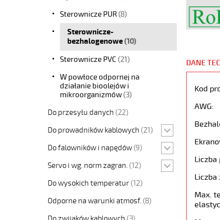
Sterownicze PUR
(8)
Sterownicze-
bezhalogenowe
(10)
Sterownicze PVC
(21)
DANE TE
W powłoce odpornej na
działanie bioolejów i
Kod pr
mikroorganizmów
(3)
AWG:
Do przesyłu danych
(22)
Bezhal
Do prowadników kablowych
(21)
Ekrano
Do falowników i napędów
(9)
Liczba 
Servo i wg. norm zagran.
(12)
Liczba 
Do wysokich temperatur
(12)
Max. t
Odporne na warunki atmosf.
(8)
elastyc
Do zwijaków kablowych
(3)