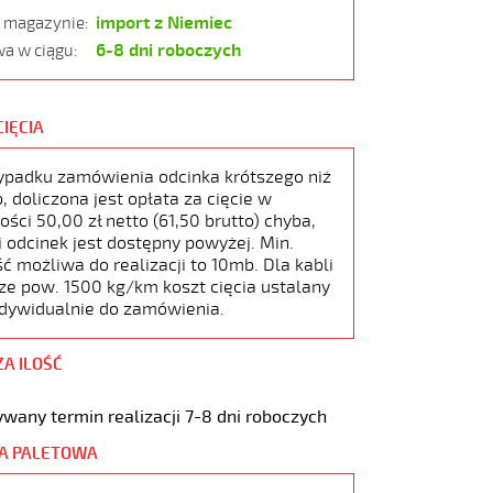
import z Niemiec
w magazynie:
6-8 dni roboczych
a w ciągu:
CIĘCIA
ypadku zamówienia odcinka krótszego niż
 doliczona jest opłata za cięcie w
ści 50,00 zł netto (61,50 brutto) chyba,
i odcinek jest dostępny powyżej. Min.
ć możliwa do realizacji to 10mb. Dla kabli
ze pow. 1500 kg/km koszt cięcia ustalany
ndywidualnie do zamówienia.
ZA ILOŚĆ
wany termin realizacji 7-8 dni roboczych
A PALETOWA