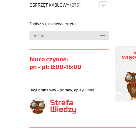
OSPRZĘT KABLOWY
(275)
Zapisz się do newslettera
MEGAFL
500-
J
C
WIĘKS
biuro czynne:
2x2,5
pn - pt: 8:00-16:00
Przewód
elastycz
300/500
szary,
Blog branżowy - porady, opisy i inne:
bezhalog
ekran.
https://
sklep.pl
MEGAFLE
500-
C.jpg
https://