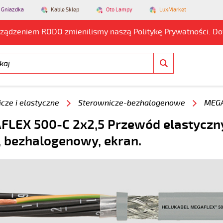
 Gniazdka
Kable Sklep
Oto Lampy
LuxMarket
rządzeniem RODO zmienilismy naszą Politykę Prywatności. D
cze i elastyczne
Sterownicze-bezhalogenowe
MEGA
LEX 500-C 2x2,5 Przewód elastyczn
, bezhalogenowy, ekran.