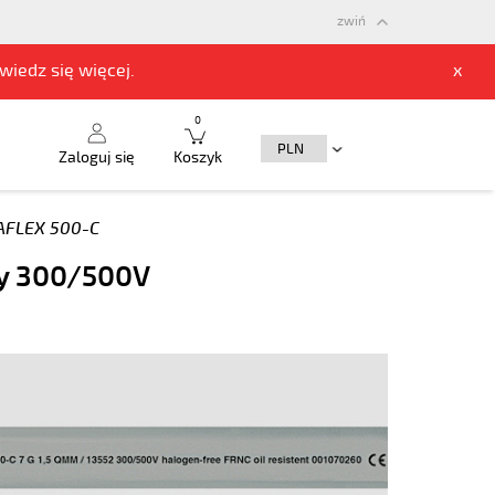
zwiń
owiedz się
więcej.
x
0
Zaloguj się
Koszyk
FLEX 500-C
y 300/500V