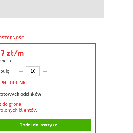
DOSTĘPNOŚĆ
87 zł/m
ł netto
buję:
PNE ODCINKI
gotowych odcinków
z do grona
olonych klientów!
Dodaj do koszyka