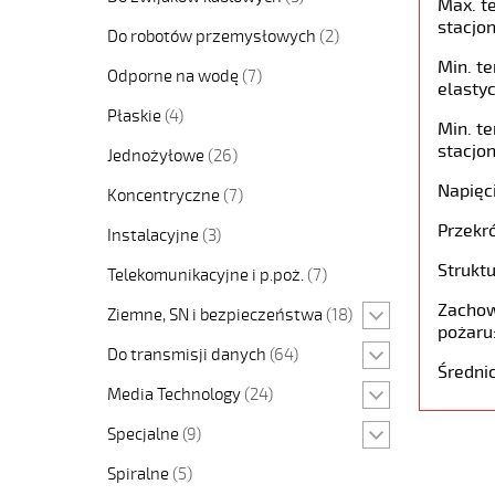
Max. t
stacjon
Do robotów przemysłowych
(2)
Min. t
Odporne na wodę
(7)
elastyc
Płaskie
(4)
Min. t
stacjon
Jednożyłowe
(26)
Napięc
Koncentryczne
(7)
Przekró
Instalacyjne
(3)
Struktu
Telekomunikacyjne i p.poż.
(7)
Zachow
Ziemne, SN i bezpieczeństwa
(18)
pożaru
Do transmisji danych
(64)
Średni
Media Technology
(24)
Specjalne
(9)
Spiralne
(5)