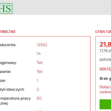
CHNICZNE
CENA I 
21,
oducenta:
13562
17,78 z
14
potrze
ogenowy:
Tak
DOSTĘ
wanie:
Tak
Brak 
par:
1
Dołąc
żył roboczych:
2
zadow
emperatura pracy
80
znej: