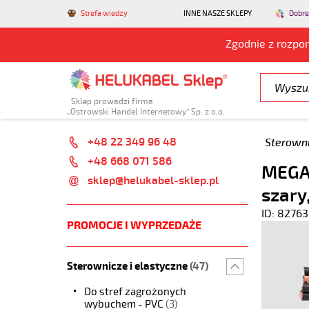
Strefa wiedzy
INNE NASZE SKLEPY
Dobre
Zgodnie z rozpo
Sklep prowadzi firma
„Ostrowski Handel Internetowy” Sp. z o.o.
+48 22 349 96 48
Sterowni
+48 668 071 586
MEGAF
sklep@helukabel-sklep.pl
szary
ID: 82763
PROMOCJE I WYPRZEDAŻE
Sterownicze i elastyczne
(47)
Do stref zagrożonych
wybuchem - PVC
(3)