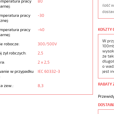
emperatura pracy
80
ilość 
arnej:
dostaw
emperatura pracy
-30
znej:
emperatura pracy
-40
KOSZTY 
arnej:
W prz
ie robocze:
300/500V
100mb,
wysoko
j żył robczych:
2,5
że tak
długoś
ra:
2 x 2,5
o wad
anie w przypadku
IEC 60332-3
jest i
:
RABATY 
ca zew.:
8,3
Przewidy
DOSTAW