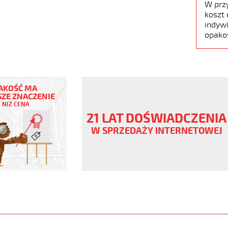
W prz
koszt 
indywi
opako
EX
AKOŚĆ MA
ZE ZNACZENIE
NIŻ CENA
21 LAT DOŚWIADCZENIA
ny
W SPRZEDAŻY INTERNETOWEJ
V
enowy,
www.static.helukabel-
/upload/galleries/products/1544-
X-
www.helukabel-