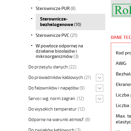
Sterownicze PUR
(8)
Sterownicze-
bezhalogenowe
(10)
Sterownicze PVC
(21)
DANE TE
W powłoce odpornej na
działanie bioolejów i
Kod pr
mikroorganizmów
(3)
AWG:
Do przesyłu danych
(22)
Bezhal
Do prowadników kablowych
(21)
Ekrano
Do falowników i napędów
(9)
Liczba 
Servo i wg. norm zagran.
(12)
Liczba 
Do wysokich temperatur
(12)
Max. t
Odporne na warunki atmosf.
(8)
elastyc
Do zwijaków kablowych
(3)