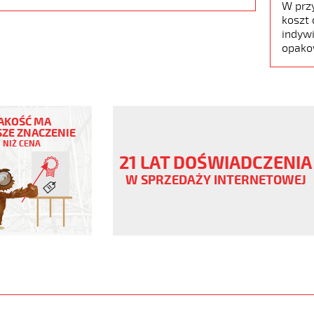
W prz
koszt 
indywi
opako
EX
AKOŚĆ MA
ZE ZNACZENIE
NIŻ CENA
21 LAT DOŚWIADCZENIA
ny
W SPRZEDAŻY INTERNETOWEJ
V
enowy,
www.static.helukabel-
/upload/galleries/products/1544-
X-
www.helukabel-