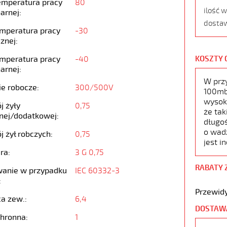
emperatura pracy
80
ilość 
arnej:
dostaw
emperatura pracy
-30
znej:
emperatura pracy
-40
KOSZTY 
arnej:
W prz
ie robocze:
300/500V
100mb,
wysoko
j żyły
0,75
że tak
nej/dodatkowej:
długoś
o wad
j żył robczych:
0,75
jest i
ra:
3 G 0,75
RABATY 
anie w przypadku
IEC 60332-3
:
Przewidy
ca zew.:
6,4
DOSTAW
chronna:
1