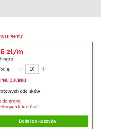
DOSTĘPNOŚĆ
66 zł/m
ł netto
buję:
PNE ODCINKI
gotowych odcinków
z do grona
olonych klientów!
Dodaj do koszyka