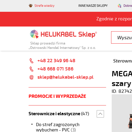
Strefa wiedzy
INNE NASZE SKLEPY
Dobre
Zgodnie z rozpo
Sklep prowadzi firma
„Ostrowski Handel Internetowy” Sp. z o.o.
+48 22 349 96 48
Sterowni
+48 668 071 586
MEGAF
sklep@helukabel-sklep.pl
szary
ID: 82742
PROMOCJE I WYPRZEDAŻE
Sterownicze i elastyczne
(47)
Do stref zagrożonych
wybuchem - PVC
(3)