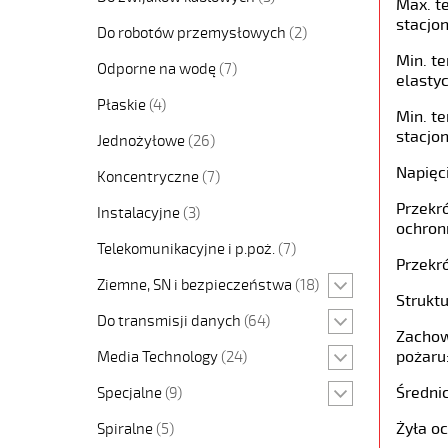
Max. t
stacjon
Do robotów przemysłowych
(2)
Min. t
Odporne na wodę
(7)
elastyc
Płaskie
(4)
Min. t
stacjon
Jednożyłowe
(26)
Napięc
Koncentryczne
(7)
Przekró
Instalacyjne
(3)
ochron
Telekomunikacyjne i p.poż.
(7)
Przekró
Ziemne, SN i bezpieczeństwa
(18)
Struktu
Do transmisji danych
(64)
Zachow
pożaru
Media Technology
(24)
Średni
Specjalne
(9)
Żyła o
Spiralne
(5)