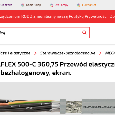
 Gniazdka
Kable Sklep
Oto Lampy
LuxMarket
rządzeniem RODO zmienilismy naszą Politykę Prywatności. D
cze i elastyczne
Sterownicze-bezhalogenowe
MEGA
LEX 500-C 3G0,75 Przewód elastyc
 bezhalogenowy, ekran.