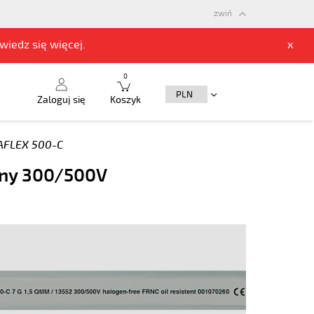
zwiń
owiedz się
więcej.
x
0
Zaloguj się
Koszyk
FLEX 500-C
zny 300/500V