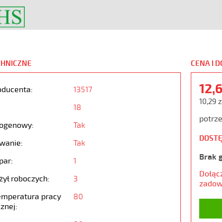
CHNICZNE
CENA I 
12,
oducenta:
13517
10,29 z
18
potrze
ogenowy:
Tak
DOSTĘ
wanie:
Tak
Brak 
par:
1
Dołąc
żył roboczych:
3
zadow
emperatura pracy
80
znej: