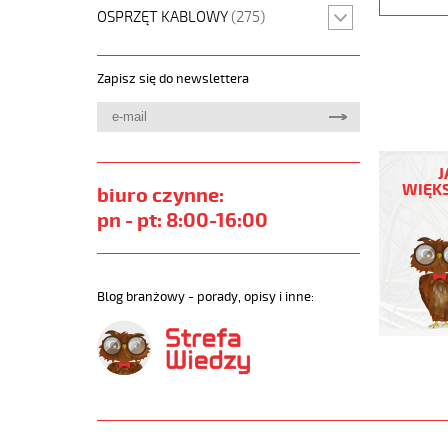
OSPRZĘT KABLOWY
(275)
Zapisz się do newslettera
MEGAFL
500-
J
C
WIĘKS
biuro czynne:
3G0,75
pn - pt: 8:00-16:00
Przewód
elastycz
300/500
szary
Blog branżowy - porady, opisy i inne:
bezhalog
ekran.
https://
sklep.pl
MEGAFLE
500-
C.jpg
https://