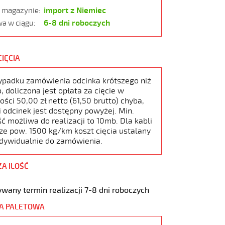
import z Niemiec
w magazynie:
6-8 dni roboczych
a w ciągu:
CIĘCIA
ypadku zamówienia odcinka krótszego niż
 doliczona jest opłata za cięcie w
ści 50,00 zł netto (61,50 brutto) chyba,
i odcinek jest dostępny powyżej. Min.
ć możliwa do realizacji to 10mb. Dla kabli
ze pow. 1500 kg/km koszt cięcia ustalany
ndywidualnie do zamówienia.
ZA ILOŚĆ
wany termin realizacji 7-8 dni roboczych
A PALETOWA