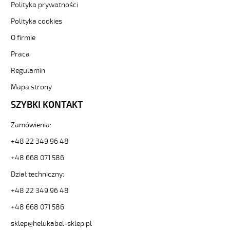
elastyczne.
Polityka prywatności
MEGAFLEX
Polityka cookies
500-
C
O firmie
12G0,5
Praca
Przewód
elastyczny
Regulamin
300/500V
szary
Mapa strony
bezhalogenowy,
SZYBKI KONTAKT
ekran.
od
Zamówienia:
Hekulabel
[kod:
+48 22 349 96 48
13510].
HELUKABEL
+48 668 071 586
https://www.static.helukabel-
Dział techniczny:
sklep.pl/upload/galleries/producers/small_
MEGAFLEX
+48 22 349 96 48
500-
+48 668 071 586
C
12G0,5
sklep@helukabel-sklep.pl