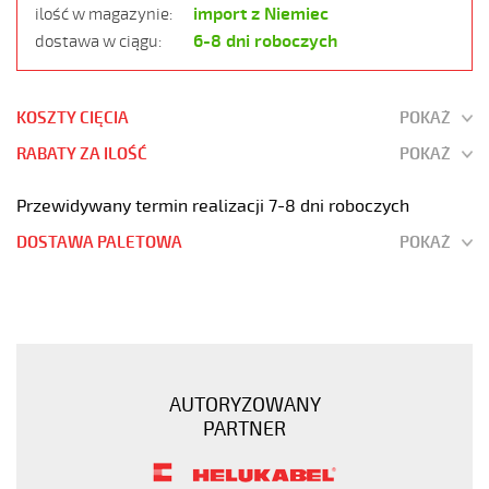
import z Niemiec
ilość w magazynie:
6-8 dni roboczych
dostawa w ciągu:
KOSZTY CIĘCIA
POKAŻ
RABATY ZA ILOŚĆ
POKAŻ
Przewidywany termin realizacji 7-8 dni roboczych
DOSTAWA PALETOWA
POKAŻ
MEGAFLEX
500-
C
12G0,5
Przewód
AUTORYZOWANY
elastyczny
PARTNER
300/500V
szary
bezhalogenowy,