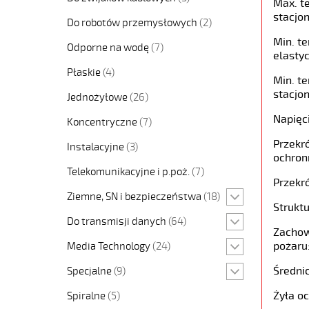
Max. t
stacjon
Do robotów przemysłowych
(2)
Min. t
Odporne na wodę
(7)
elastyc
Płaskie
(4)
Min. t
stacjon
Jednożyłowe
(26)
Napięc
Koncentryczne
(7)
Przekró
Instalacyjne
(3)
ochron
Telekomunikacyjne i p.poż.
(7)
Przekró
Ziemne, SN i bezpieczeństwa
(18)
Struktu
Do transmisji danych
(64)
Zachow
pożaru
Media Technology
(24)
Średni
Specjalne
(9)
Żyła o
Spiralne
(5)