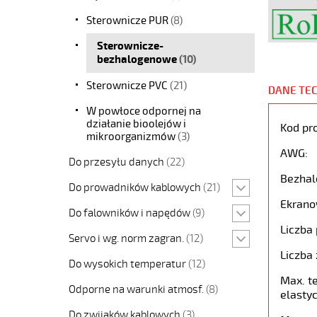
Sterownicze PUR
(8)
Sterownicze-
bezhalogenowe
(10)
Sterownicze PVC
(21)
DANE TE
W powłoce odpornej na
działanie bioolejów i
Kod pr
mikroorganizmów
(3)
AWG:
Do przesyłu danych
(22)
Bezhal
Do prowadników kablowych
(21)
Ekrano
Do falowników i napędów
(9)
Liczba 
Servo i wg. norm zagran.
(12)
Liczba 
Do wysokich temperatur
(12)
Max. t
Odporne na warunki atmosf.
(8)
elastyc
Do zwijaków kablowych
(3)