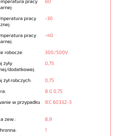
emperatura pracy
80
arnej:
emperatura pracy
-30
znej:
emperatura pracy
-40
arnej:
ie robocze:
300/500V
j żyły
0,75
nej/dodatkowej:
j żył robczych:
0,75
ra:
8 G 0,75
anie w przypadku
IEC 60332-3
:
ca zew.:
8,9
chronna:
1