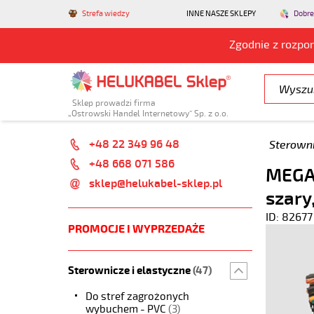
Strefa wiedzy
INNE NASZE SKLEPY
Dobre
Zgodnie z rozpo
Sklep prowadzi firma
„Ostrowski Handel Internetowy” Sp. z o.o.
+48 22 349 96 48
Sterowni
+48 668 071 586
MEGAF
sklep@helukabel-sklep.pl
szary
ID: 82677
PROMOCJE I WYPRZEDAŻE
Sterownicze i elastyczne
(47)
Do stref zagrożonych
wybuchem - PVC
(3)