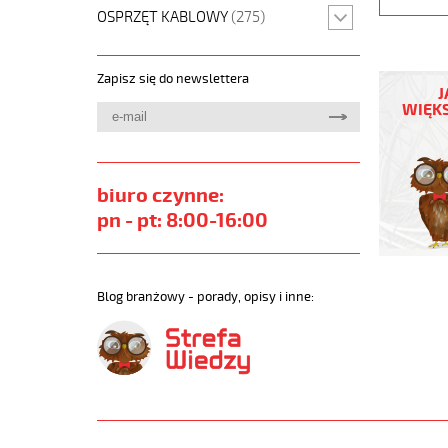
OSPRZĘT KABLOWY
(275)
MEGAFL
Zapisz się do newslettera
500
J
8G0,75
WIĘKS
Przewód
elastycz
300/500
szary,
biuro czynne:
bezhalo
pn - pt: 8:00-16:00
https://
sklep.pl/
MEGAFLE
500.jpg
Blog branżowy - porady, opisy i inne:
https://
sklep.pl
500-
8g0-
75-
qmmprze
elastycz
300-