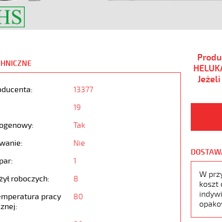
Produ
CHNICZNE
HELUKA
Jeżel
oducenta:
13377
19
ogenowy:
Tak
wanie:
Nie
DOSTAW
par:
1
W prz
żył roboczych:
8
koszt 
indywi
emperatura pracy
80
opako
znej: