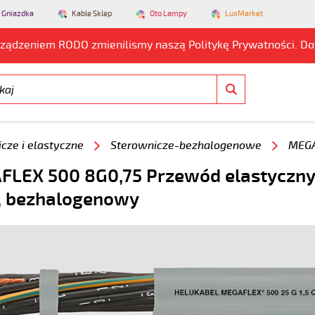
 Gniazdka
Kable Sklep
Oto Lampy
LuxMarket
rządzeniem RODO zmienilismy naszą Politykę Prywatności. D
cze i elastyczne
Sterownicze-bezhalogenowe
MEGA
LEX 500 8G0,75 Przewód elastyczn
, bezhalogenowy