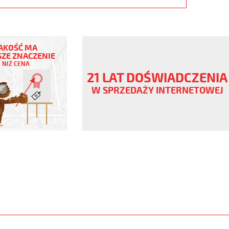
EX
AKOŚĆ MA
ZE ZNACZENIE
NIŻ CENA
ny
21 LAT DOŚWIADCZENIA
V
W SPRZEDAŻY INTERNETOWEJ
genowy
www.static.helukabel-
upload/galleries/products/1901-
X-
www.helukabel-
/megaflex-
wod-
ny-