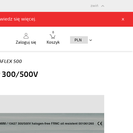
zwiń
owiedz się
więcej.
x
0
Zaloguj się
Koszyk
FLEX 500
y 300/500V