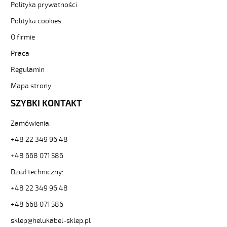
elastyczny
Polityka prywatności
300/500V
Polityka cookies
szary,
bezhalogenowy
O firmie
od
Praca
Hekulabel
[kod:
Regulamin
13375].
HELUKABEL
Mapa strony
https://www.static.helukabel-
SZYBKI KONTAKT
sklep.pl/upload/galleries/producers/small_
MEGAFLEX
Zamówienia:
500
7G0,75
+48 22 349 96 48
Przewód
elastyczny
+48 668 071 586
300/500V
Dział techniczny:
szary,
bezhalogenowy
+48 22 349 96 48
82675
+48 668 071 586
13375
zł
sklep@helukabel-sklep.pl