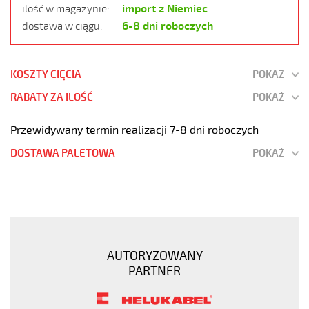
import z Niemiec
ilość w magazynie:
6-8 dni roboczych
dostawa w ciągu:
KOSZTY CIĘCIA
POKAŻ
RABATY ZA ILOŚĆ
POKAŻ
Przewidywany termin realizacji 7-8 dni roboczych
DOSTAWA PALETOWA
POKAŻ
MEGAFLEX
500
7G0,75
Przewód
elastyczny
AUTORYZOWANY
300/500V
PARTNER
szary,
bezhalogenowy
https://www.static.helukabel-