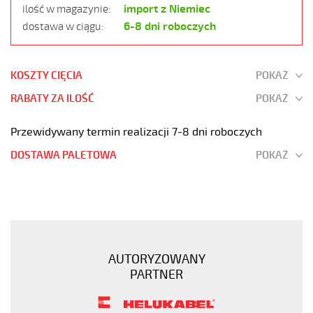
import z Niemiec
ilość w magazynie:
6-8 dni roboczych
dostawa w ciągu:
KOSZTY CIĘCIA
POKAŻ
RABATY ZA ILOŚĆ
POKAŻ
Przewidywany termin realizacji 7-8 dni roboczych
DOSTAWA PALETOWA
POKAŻ
MEGAFLEX
500
5G6
Przewód
elastyczny
AUTORYZOWANY
300/500V
PARTNER
szary,
bezhalogenowy
https://www.static.helukabel-