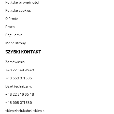
300/500V
Polityka prywatności
szary,
Polityka cookies
bezhalogenowy
od
O firmie
Hekulabel
Praca
[kod:
13459].
Regulamin
HELUKABEL
https://www.static.helukabel-
Mapa strony
sklep.pl/upload/galleries/producers/small_
SZYBKI KONTAKT
MEGAFLEX
500
Zamówienia:
5G6
Przewód
+48 22 349 96 48
elastyczny
300/500V
+48 668 071 586
szary,
Dział techniczny:
bezhalogenowy
82723
+48 22 349 96 48
13459
+48 668 071 586
zł
57,83
sklep@helukabel-sklep.pl