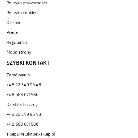
300/500V
Polityka prywatności
szary,
Polityka cookies
bezhalogenowy
od
O firmie
Hekulabel
Praca
[kod:
13473].
Regulamin
HELUKABEL
https://www.static.helukabel-
Mapa strony
sklep.pl/upload/galleries/producers/small_
SZYBKI KONTAKT
MEGAFLEX
500
Zamówienia:
5G25
Przewód
+48 22 349 96 48
elastyczny
300/500V
+48 668 071 586
szary,
Dział techniczny:
bezhalogenowy
82730
+48 22 349 96 48
13473
+48 668 071 586
zł
255,48
sklep@helukabel-sklep.pl