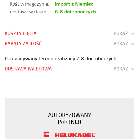
import z Niemiec
ilość w magazynie:
6-8 dni roboczych
dostawa w ciągu:
KOSZTY CIĘCIA
POKAŻ
RABATY ZA ILOŚĆ
POKAŻ
Przewidywany termin realizacji 7-8 dni roboczych
DOSTAWA PALETOWA
POKAŻ
MEGAFLEX
500
5G25
Przewód
elastyczny
AUTORYZOWANY
300/500V
PARTNER
szary,
bezhalogenowy
https://www.static.helukabel-