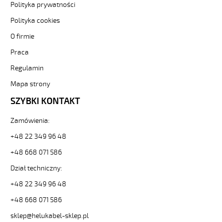
300/500V
Polityka prywatności
szary,
Polityka cookies
bezhalogenowy
od
O firmie
Hekulabel
Praca
[kod:
13469].
Regulamin
HELUKABEL
https://www.static.helukabel-
Mapa strony
sklep.pl/upload/galleries/producers/small_
SZYBKI KONTAKT
MEGAFLEX
500
Zamówienia:
5G16
Przewód
+48 22 349 96 48
elastyczny
300/500V
+48 668 071 586
szary,
Dział techniczny:
bezhalogenowy
82728
+48 22 349 96 48
13469
+48 668 071 586
zł
148,55
sklep@helukabel-sklep.pl