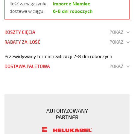
import z Niemiec
ilość w magazynie:
6-8 dni roboczych
dostawa w ciągu:
KOSZTY CIĘCIA
POKAŻ
RABATY ZA ILOŚĆ
POKAŻ
Przewidywany termin realizacji 7-8 dni roboczych
DOSTAWA PALETOWA
POKAŻ
MEGAFLEX
500
5G16
Przewód
elastyczny
AUTORYZOWANY
300/500V
PARTNER
szary,
bezhalogenowy
https://www.static.helukabel-