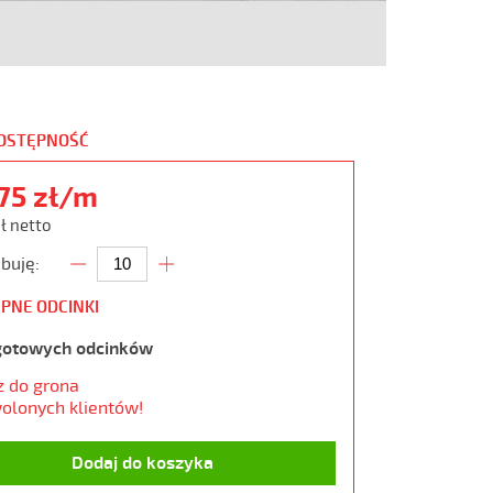
DOSTĘPNOŚĆ
,75 zł/m
zł netto
buję:
PNE ODCINKI
gotowych odcinków
z do grona
olonych klientów!
Dodaj do koszyka