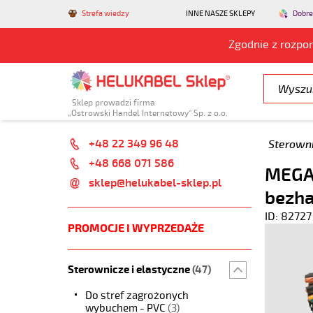
Strefa wiedzy
INNE NASZE SKLEPY
Dobre
Zgodnie z rozpo
Sklep prowadzi firma
„Ostrowski Handel Internetowy” Sp. z o.o.
+48 22 349 96 48
Sterowni
+48 668 071 586
MEGAF
sklep@helukabel-sklep.pl
bezh
ID: 82727
PROMOCJE I WYPRZEDAŻE
Sterownicze i elastyczne
(47)
Do stref zagrożonych
wybuchem - PVC
(3)