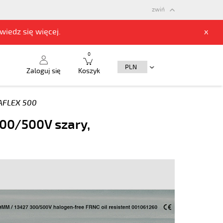
zwiń
owiedz się
więcej.
x
0
Zaloguj się
Koszyk
FLEX 500
00/500V szary,