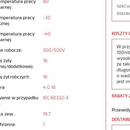
emperatura pracy
80
ilość 
arnej:
dostaw
emperatura pracy
-30
znej:
emperatura pracy
-40
KOSZTY 
arnej:
W prz
ie robocze:
300/500V
100mb,
wysoko
j żyły
16
że tak
nej/dodatkowej:
długoś
o wad
j żył robczych:
16
jest i
ra:
4 G 16
RABATY 
anie w przypadku
IEC 60332-3
:
Przewidy
ca zew.:
19,7
DOSTAW
chronna:
1