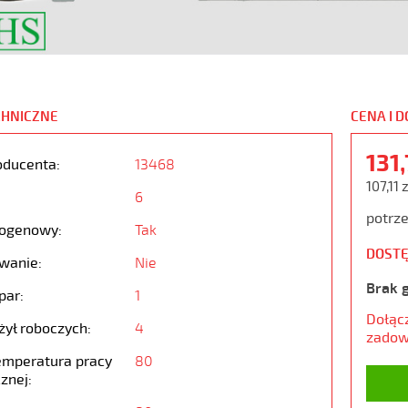
CHNICZNE
CENA I 
131
oducenta:
13468
107,11 
6
potrze
ogenowy:
Tak
DOSTĘ
wanie:
Nie
Brak 
par:
1
Dołąc
żył roboczych:
4
zadow
emperatura pracy
80
znej: