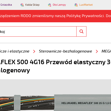
 Gniazdka
Kable Sklep
Oto Lampy
LuxMarket
rządzeniem RODO zmienilismy naszą Politykę Prywatności. D
cze i elastyczne
Sterownicze-bezhalogenowe
MEGA
LEX 500 4G16 Przewód elastyczny 3
alogenowy