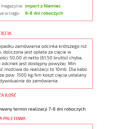
import z Niemiec
w magazynie:
6-8 dni roboczych
a w ciągu:
CIĘCIA
ypadku zamówienia odcinka krótszego niż
 doliczona jest opłata za cięcie w
ści 50,00 zł netto (61,50 brutto) chyba,
i odcinek jest dostępny powyżej. Min.
ć możliwa do realizacji to 10mb. Dla kabli
ze pow. 1500 kg/km koszt cięcia ustalany
ndywidualnie do zamówienia.
ZA ILOŚĆ
wany termin realizacji 7-8 dni roboczych
A PALETOWA