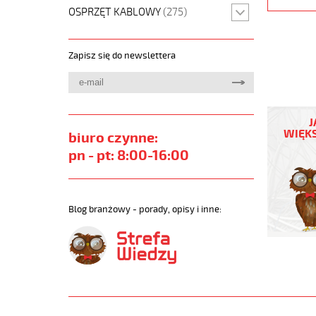
OSPRZĘT KABLOWY
(275)
Zapisz się do newslettera
MEGAFL
500
J
4G16
WIĘKS
biuro czynne:
Przewód
pn - pt: 8:00-16:00
elastycz
300/500
szary,
bezhalo
Blog branżowy - porady, opisy i inne:
https://
sklep.pl/
MEGAFLE
500.jpg
https://
sklep.pl
500-
4g16-