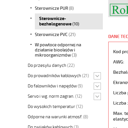
Sterownicze PUR
(8)
Sterownicze-
bezhalogenowe
(10)
Sterownicze PVC
(21)
DANE TE
W powłoce odpornej na
działanie bioolejów i
Kod pr
mikroorganizmów
(3)
AWG:
Do przesyłu danych
(22)
Bezhal
Do prowadników kablowych
(21)
Ekrano
Do falowników i napędów
(9)
Liczba 
Servo i wg. norm zagran.
(12)
Liczba 
Do wysokich temperatur
(12)
Max. t
Odporne na warunki atmosf.
(8)
elastyc
Do zwijaków kablowych
(3)