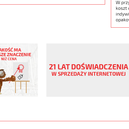
W prz
koszt 
indywi
opako
EX
AKOŚĆ MA
ZE ZNACZENIE
NIŻ CENA
ny
21 LAT DOŚWIADCZENIA
V
W SPRZEDAŻY INTERNETOWEJ
genowy
www.static.helukabel-
upload/galleries/products/1901-
X-
www.helukabel-
/megaflex-