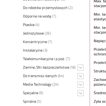
Max. t
stacjon
Do robotów przemysłowych
(2)
Min. t
Odporne na wodę
(7)
elastyc
Płaskie
(4)
Min. t
stacjon
Jednożyłowe
(26)
Napięc
Koncentryczne
(7)
Przekró
Instalacyjne
(3)
ochron
Telekomunikacyjne i p.poż.
(7)
Przekró
Ziemne, SN i bezpieczeństwa
(18)
Struktu
Do transmisji danych
(64)
Zachow
pożaru
Media Technology
(24)
Średni
Specjalne
(9)
Żyła o
Spiralne
(5)