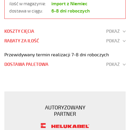
import z Niemiec
ilość w magazynie:
6-8 dni roboczych
dostawa w ciągu:
KOSZTY CIĘCIA
POKAŻ
RABATY ZA ILOŚĆ
POKAŻ
Przewidywany termin realizacji 7-8 dni roboczych
DOSTAWA PALETOWA
POKAŻ
MEGAFLEX
500
2x4
Przewód
elastyczny
AUTORYZOWANY
300/500V
PARTNER
szary,
bezhalogenowy
https://www.static.helukabel-