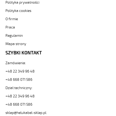
300/500V
Polityka prywatności
szary,
Polityka cookies
bezhalogenowy
od
O firmie
Hekulabel
Praca
[kod:
13446].
Regulamin
HELUKABEL
https://www.static.helukabel-
Mapa strony
sklep.pl/upload/galleries/producers/small_
SZYBKI KONTAKT
MEGAFLEX
500
Zamówienia:
2x4
Przewód
+48 22 349 96 48
elastyczny
300/500V
+48 668 071 586
szary,
Dział techniczny:
bezhalogenowy
82716
+48 22 349 96 48
13446
+48 668 071 586
zł
19,03
sklep@helukabel-sklep.pl