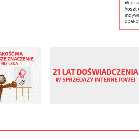
W prz
koszt 
indywi
opako
EX
AKOŚĆ MA
ZE ZNACZENIE
NIŻ CENA
ny
21 LAT DOŚWIADCZENIA
V
W SPRZEDAŻY INTERNETOWEJ
genowy
www.static.helukabel-
upload/galleries/products/1901-
X-
www.helukabel-
/megaflex-