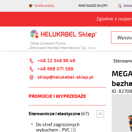
Strefa wiedzy
INNE NASZE SKLEPY
Dobre
Zgodnie z rozpo
Sklep prowadzi firma
„Ostrowski Handel Internetowy” Sp. z o.o.
+48 22 349 96 48
Sterowni
+48 668 071 586
MEGAF
sklep@helukabel-sklep.pl
bezh
ID: 8270
PROMOCJE I WYPRZEDAŻE
Sterownicze i elastyczne
(47)
Do stref zagrożonych
wybuchem - PVC
(3)