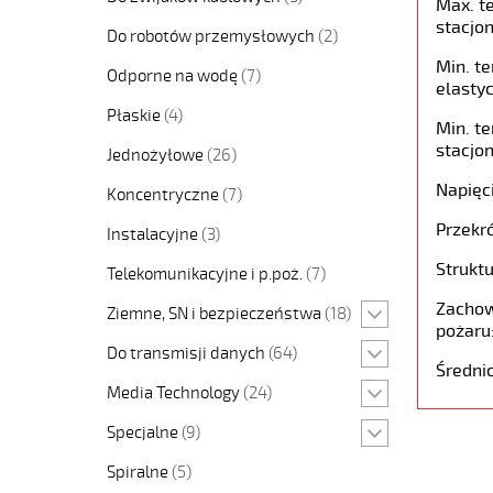
Max. t
stacjon
Do robotów przemysłowych
(2)
Min. t
Odporne na wodę
(7)
elastyc
Płaskie
(4)
Min. t
stacjon
Jednożyłowe
(26)
Napięc
Koncentryczne
(7)
Przekró
Instalacyjne
(3)
Struktu
Telekomunikacyjne i p.poż.
(7)
Zachow
Ziemne, SN i bezpieczeństwa
(18)
pożaru
Do transmisji danych
(64)
Średni
Media Technology
(24)
Specjalne
(9)
Spiralne
(5)