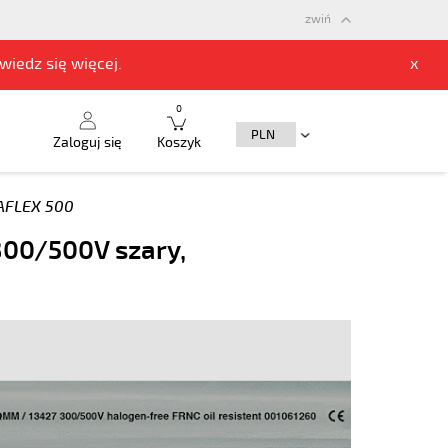
zwiń
owiedz się
więcej.
x
0
Zaloguj się
Koszyk
FLEX 500
300/500V szary,