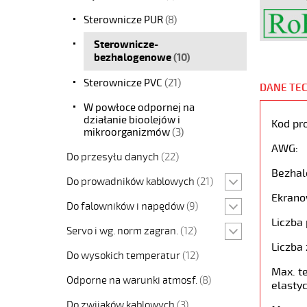
Sterownicze PUR
(8)
Sterownicze-
bezhalogenowe
(10)
Sterownicze PVC
(21)
DANE TE
W powłoce odpornej na
działanie bioolejów i
Kod pr
mikroorganizmów
(3)
AWG:
Do przesyłu danych
(22)
Bezhal
Do prowadników kablowych
(21)
Ekrano
Do falowników i napędów
(9)
Liczba 
Servo i wg. norm zagran.
(12)
Liczba 
Do wysokich temperatur
(12)
Max. t
Odporne na warunki atmosf.
(8)
elastyc
Do zwijaków kablowych
(3)