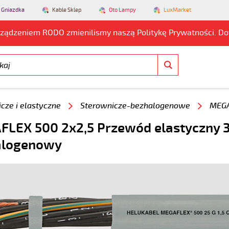
 Gniazdka
Kable Sklep
Oto Lampy
LuxMarket
rządzeniem RODO zmienilismy naszą Politykę Prywatności. D
cze i elastyczne
Sterownicze-bezhalogenowe
MEGA
LEX 500 2x2,5 Przewód elastyczny 
alogenowy
8