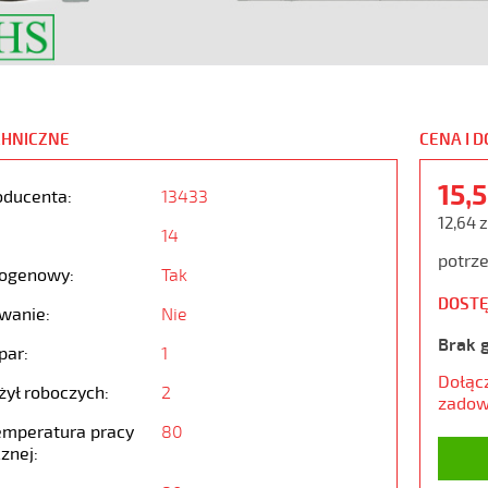
CHNICZNE
CENA I 
15,
oducenta:
13433
12,64 z
14
potrze
ogenowy:
Tak
DOSTĘ
wanie:
Nie
Brak 
par:
1
Dołąc
żył roboczych:
2
zadow
emperatura pracy
80
znej: