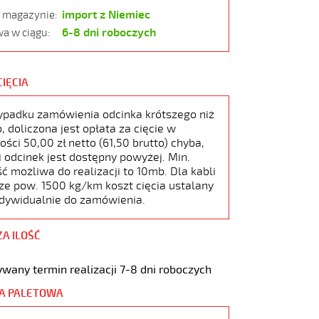
import z Niemiec
w magazynie:
6-8 dni roboczych
a w ciągu:
CIĘCIA
ypadku zamówienia odcinka krótszego niż
 doliczona jest opłata za cięcie w
ści 50,00 zł netto (61,50 brutto) chyba,
i odcinek jest dostępny powyżej. Min.
ć możliwa do realizacji to 10mb. Dla kabli
ze pow. 1500 kg/km koszt cięcia ustalany
ndywidualnie do zamówienia.
ZA ILOŚĆ
wany termin realizacji 7-8 dni roboczych
A PALETOWA