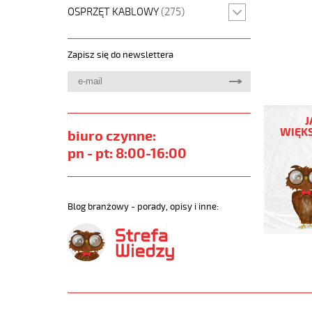
OSPRZĘT KABLOWY
(275)
Zapisz się do newslettera
MEGAFL
500
J
2x2,5
WIĘKS
biuro czynne:
Przewód
pn - pt: 8:00-16:00
elastycz
300/500
szary,
bezhalo
Blog branżowy - porady, opisy i inne:
https://
sklep.pl/
MEGAFLE
500.jpg
https://
sklep.pl
500-
3x2-