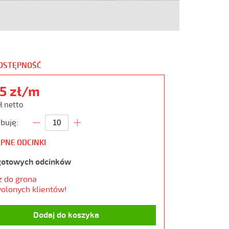
DOSTĘPNOŚĆ
55 zł/m
ł netto
buję:
PNE ODCINKI
gotowych odcinków
z do grona
olonych klientów!
Dodaj do koszyka