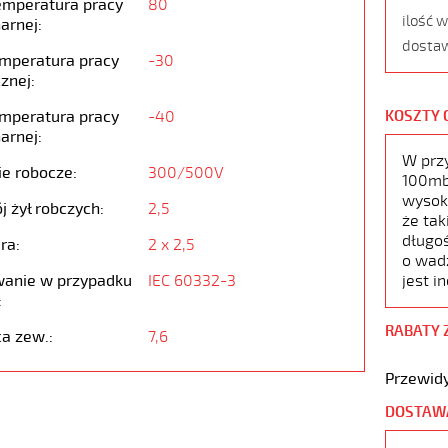
emperatura pracy
80
ilość 
arnej:
dostaw
emperatura pracy
-30
znej:
emperatura pracy
-40
KOSZTY 
arnej:
W prz
ie robocze:
300/500V
100mb,
wysoko
j żył robczych:
2,5
że tak
długoś
ra:
2 x 2,5
o wad
anie w przypadku
IEC 60332-3
jest i
:
RABATY 
ca zew.:
7,6
Przewidy
DOSTAW