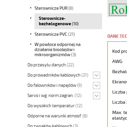
Sterownicze PUR
(8)
Sterownicze-
bezhalogenowe
(10)
Sterownicze PVC
(21)
DANE TE
W powłoce odpornej na
działanie bioolejów i
Kod pr
mikroorganizmów
(3)
AWG:
Do przesyłu danych
(22)
Bezhal
Do prowadników kablowych
(21)
Ekrano
Do falowników i napędów
(9)
Liczba 
Servo i wg. norm zagran.
(12)
Liczba 
Do wysokich temperatur
(12)
Max. t
Odporne na warunki atmosf.
(8)
elastyc
Do zwijaków kablowych
(3)