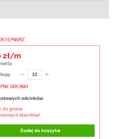
DOSTĘPNOŚĆ
6 zł/m
 netto
buję:
PNE ODCINKI
gotowych odcinków
z do grona
olonych klientów!
Dodaj do koszyka