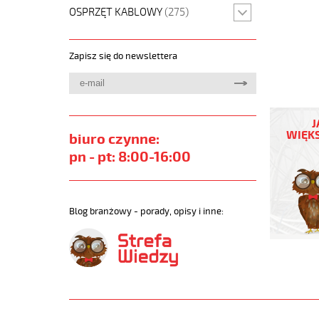
OSPRZĘT KABLOWY
(275)
Zapisz się do newslettera
MEGAFL
500
J
2x0,75
WIĘKS
biuro czynne:
Przewód
pn - pt: 8:00-16:00
elastycz
300/500
szary,
bezhalo
Blog branżowy - porady, opisy i inne:
https://
sklep.pl/
MEGAFLE
500.jpg
https://
sklep.pl
500-
3x0-