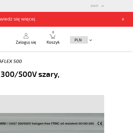
zwiń
owiedz się
więcej.
x
0
Zaloguj się
Koszyk
FLEX 500
 300/500V szary,