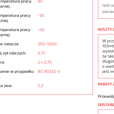
emperatura pracy
80
ilość 
arnej:
dostaw
emperatura pracy
-30
znej:
emperatura pracy
-40
KOSZTY 
arnej:
W prz
ie robocze:
300/500V
100mb,
wysoko
j żył robczych:
0,75
że tak
długoś
ra:
2 x 0,75
o wad
anie w przypadku
IEC 60332-3
jest i
:
RABATY 
ca zew.:
5,2
Przewidy
DOSTAW