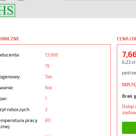
CHNICZNE
CENA I 
7,6
oducenta:
13368
6,23 zł
19
potrze
ogenowy:
Tak
DOSTĘ
wanie:
Nie
Brak 
par:
1
Dołąc
żył roboczych:
2
zadow
emperatura pracy
80
znej: