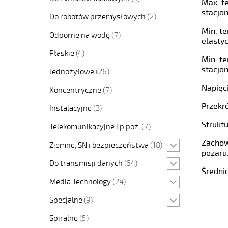
Max. t
stacjon
Do robotów przemysłowych
(2)
Min. t
Odporne na wodę
(7)
elastyc
Płaskie
(4)
Min. t
stacjon
Jednożyłowe
(26)
Napięc
Koncentryczne
(7)
Przekró
Instalacyjne
(3)
Struktu
Telekomunikacyjne i p.poż.
(7)
Zachow
Ziemne, SN i bezpieczeństwa
(18)
pożaru
Do transmisji danych
(64)
Średni
Media Technology
(24)
Specjalne
(9)
Spiralne
(5)