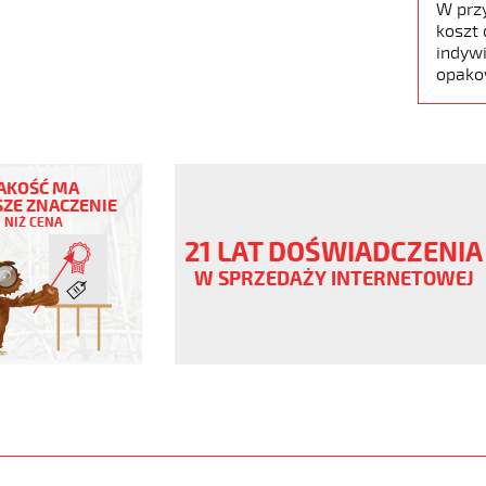
W prz
koszt 
indywi
opako
EX
AKOŚĆ MA
ZE ZNACZENIE
NIŻ CENA
ny
21 LAT DOŚWIADCZENIA
V
W SPRZEDAŻY INTERNETOWEJ
genowy
www.static.helukabel-
upload/galleries/products/1901-
X-
www.helukabel-
/megaflex-