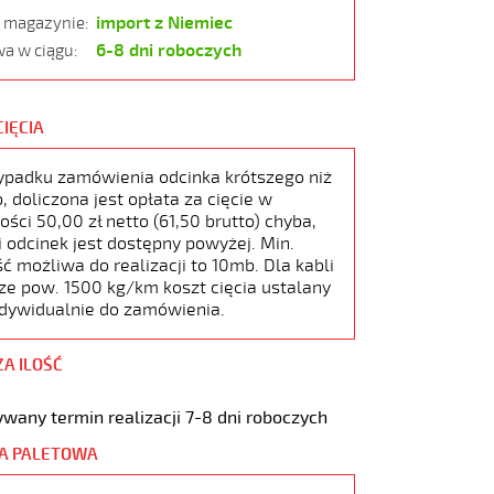
import z Niemiec
w magazynie:
6-8 dni roboczych
a w ciągu:
CIĘCIA
ypadku zamówienia odcinka krótszego niż
 doliczona jest opłata za cięcie w
ści 50,00 zł netto (61,50 brutto) chyba,
i odcinek jest dostępny powyżej. Min.
ć możliwa do realizacji to 10mb. Dla kabli
ze pow. 1500 kg/km koszt cięcia ustalany
ndywidualnie do zamówienia.
ZA ILOŚĆ
wany termin realizacji 7-8 dni roboczych
A PALETOWA