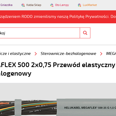
 Gniazdka
Kable Sklep
Oto Lampy
LuxMarket
rządzeniem RODO zmienilismy naszą Politykę Prywatności. D
cze i elastyczne
Sterownicze-bezhalogenowe
MEGA
LEX 500 2x0,75 Przewód elastyczny
alogenowy
8