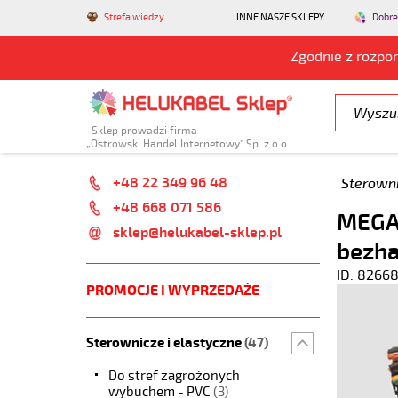
Strefa wiedzy
INNE NASZE SKLEPY
Dobre
Zgodnie z rozpo
Sklep prowadzi firma
„Ostrowski Handel Internetowy” Sp. z o.o.
+48 22 349 96 48
Sterowni
+48 668 071 586
MEGAF
sklep@helukabel-sklep.pl
bezh
ID: 8266
PROMOCJE I WYPRZEDAŻE
Sterownicze i elastyczne
(47)
Do stref zagrożonych
wybuchem - PVC
(3)