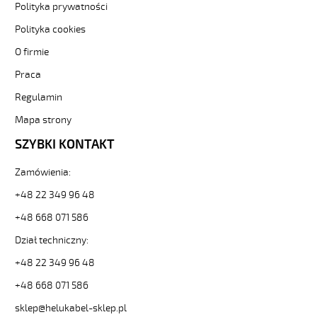
bezhalogenowy
Polityka prywatności
82678
Polityka cookies
13378
zł
O firmie
0,00
2026-
Praca
08-
Regulamin
09T16:41:00+02:00
In
Mapa strony
stock
SZYBKI KONTAKT
MEGAFLEX
500
2x0,5
Zamówienia:
Przewód
+48 22 349 96 48
elastyczny
300/500V
+48 668 071 586
szary,
Dział techniczny:
bezhalogenowy
https://www.helukabel-
+48 22 349 96 48
sklep.pl/megaflex-
500-
+48 668 071 586
3x0-
sklep@helukabel-sklep.pl
5-