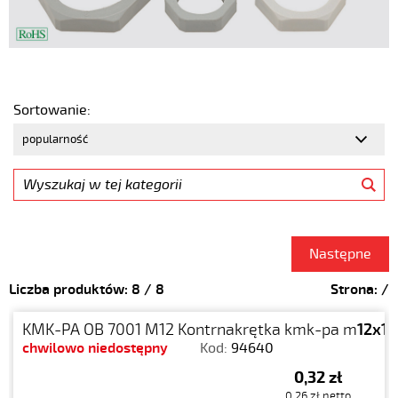
Sortowanie:
Następne
Liczba produktów:
8
/
8
Strona:
/
KMK-PA OB 7001 M12 Kontrnakrętka kmk-pa m
12x1.
chwilowo niedostępny
Kod:
94640
0,32 zł
0,26 zł netto