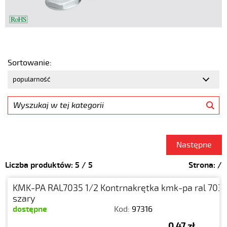
Sortowanie:
Następne
Liczba produktów:
5
/
5
Strona:
/
KMK-PA RAL7035 1/2 Kontrnakrętka kmk-pa ral 7035
szary
dostępne
Kod:
97316
0,47 zł