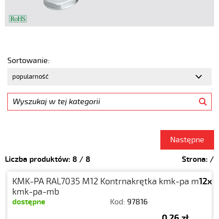
Sortowanie:
Następne
Liczba produktów:
8
/
8
Strona:
/
KMK-PA RAL7035 M12 Kontrnakrętka kmk-pa m
12x1.
kmk-pa-mb
dostępne
Kod:
97816
0,26 zł