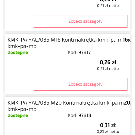
0,21 zł netto
Zobacz szczegóły
KMK-PA RAL7035 M16 Kontrnakrętka kmk-pa m
16x1.
kmk-pa-mb
dostępne
Kod:
97817
0,26 zł
0,21 zł netto
Zobacz szczegóły
KMK-PA RAL7035 M20 Kontrnakrętka kmk-pa m
20x1
kmk-pa-mb
dostępne
Kod:
97818
0,31 zł
0,25 zł netto