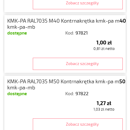
Zobacz szczegóły
KMK-PA RAL7035 M40 Kontrnakrętka kmk-pa m
40x1
kmk-pa-mb
dostępne
Kod:
97821
1,00 zł
0,81 zł netto
Zobacz szczegóły
KMK-PA RAL7035 M50 Kontrnakrętka kmk-pa m
50x1
kmk-pa-mb
dostępne
Kod:
97822
1,27 zł
1,03 zł netto
Zobacz szczegóły