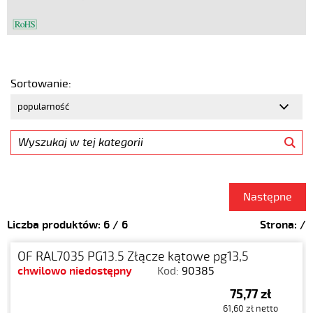
Sortowanie:
Następne
Liczba produktów:
6
/
6
Strona:
/
OF RAL7035 PG13.5 Złącze kątowe pg13,5
chwilowo niedostępny
Kod:
90385
75,77 zł
61,60 zł netto