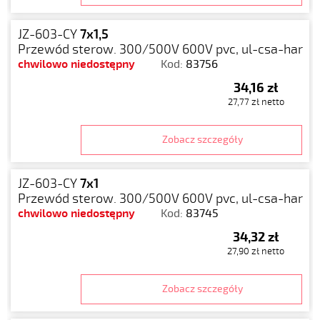
JZ-603-CY
7x1,5
Przewód sterow. 300/500V 600V pvc, ul-csa-har
chwilowo niedostępny
Kod:
83756
34,16 zł
27,77 zł netto
Zobacz szczegóły
JZ-603-CY
7x1
Przewód sterow. 300/500V 600V pvc, ul-csa-har
chwilowo niedostępny
Kod:
83745
34,32 zł
27,90 zł netto
Zobacz szczegóły