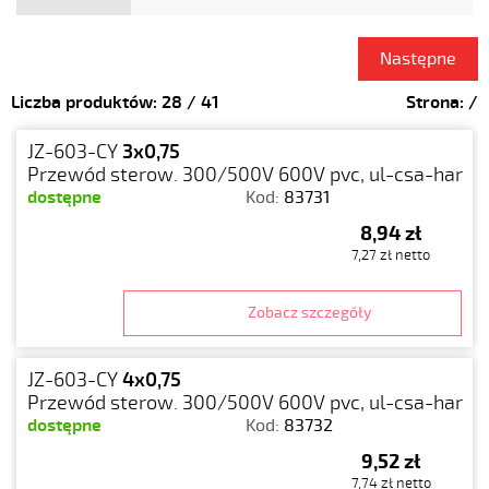
Następne
Liczba produktów:
28
/
41
Strona:
/
JZ-603-CY
3x0,75
Przewód sterow. 300/500V 600V pvc, ul-csa-har
dostępne
Kod:
83731
8,94 zł
7,27 zł netto
Zobacz szczegóły
JZ-603-CY
4x0,75
Przewód sterow. 300/500V 600V pvc, ul-csa-har
dostępne
Kod:
83732
9,52 zł
7,74 zł netto