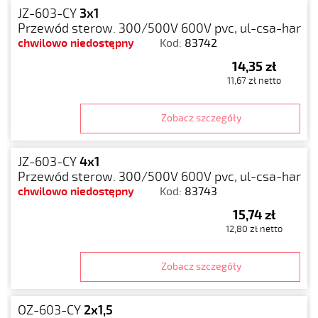
JZ-603-CY
3x1
Przewód sterow. 300/500V 600V pvc, ul-csa-har
chwilowo niedostępny
Kod:
83742
14,35 zł
11,67 zł netto
Zobacz szczegóły
JZ-603-CY
4x1
Przewód sterow. 300/500V 600V pvc, ul-csa-har
chwilowo niedostępny
Kod:
83743
15,74 zł
12,80 zł netto
Zobacz szczegóły
OZ-603-CY
2x1,5