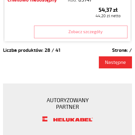
chwilowo niedostępny
Kod:
83747
54,37 zł
44,20 zł netto
Zobacz szczegóły
Liczba produktów:
28
/
41
Strona:
/
Następne
AUTORYZOWANY
PARTNER