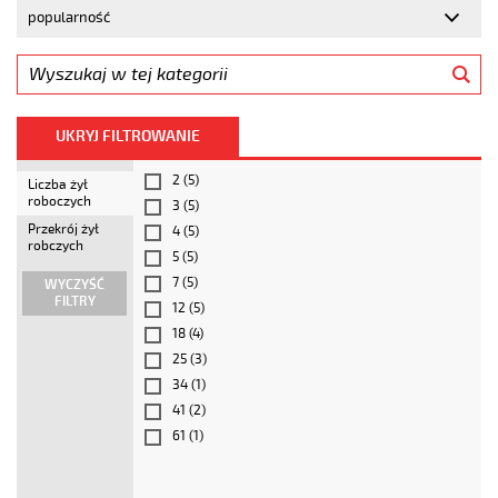
UKRYJ FILTROWANIE
2
(5)
Liczba żył
roboczych
3
(5)
Przekrój żył
4
(5)
robczych
5
(5)
7
(5)
WYCZYŚĆ
FILTRY
12
(5)
18
(4)
25
(3)
34
(1)
41
(2)
61
(1)