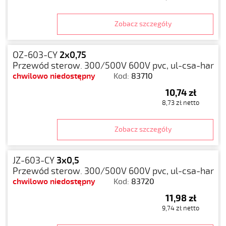
Zobacz szczegóły
OZ-603-CY
2x0,75
Przewód sterow. 300/500V 600V pvc, ul-csa-har
chwilowo niedostępny
Kod:
83710
10,74 zł
8,73 zł netto
Zobacz szczegóły
JZ-603-CY
3x0,5
Przewód sterow. 300/500V 600V pvc, ul-csa-har
chwilowo niedostępny
Kod:
83720
11,98 zł
9,74 zł netto