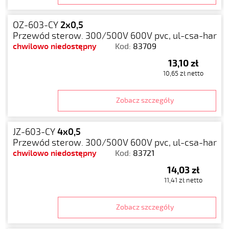
OZ-603-CY
2x0,5
Przewód sterow. 300/500V 600V pvc, ul-csa-har
chwilowo niedostępny
Kod:
83709
13,10 zł
10,65 zł netto
Zobacz szczegóły
JZ-603-CY
4x0,5
Przewód sterow. 300/500V 600V pvc, ul-csa-har
chwilowo niedostępny
Kod:
83721
14,03 zł
11,41 zł netto
Zobacz szczegóły