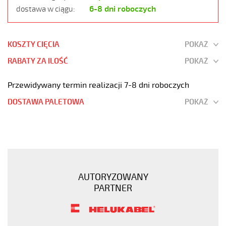
6-8 dni roboczych
dostawa w ciągu:
KOSZTY CIĘCIA
POKAŻ
RABATY ZA ILOŚĆ
POKAŻ
Przewidywany termin realizacji 7-8 dni roboczych
DOSTAWA PALETOWA
POKAŻ
JZ-
600
HMH-
C
5G25
AUTORYZOWANY
Kabel
PARTNER
elast.
0,6/1
kV
hmh-