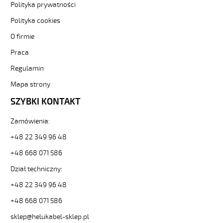
hmh-
Polityka prywatności
czyly-
Polityka cookies
czar-
numer-
O firmie
bezh-
Praca
ekran-
3-
Regulamin
82460
Sterownicze
Mapa strony
i
SZYBKI KONTAKT
elastyczne.
JZ-
Zamówienia:
600
HMH-
+48 22 349 96 48
C
5G25
+48 668 071 586
Kabel
Dział techniczny:
elast.
0,6/1
+48 22 349 96 48
kV
+48 668 071 586
hmh-
c
sklep@helukabel-sklep.pl