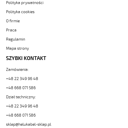
hmh-
Polityka prywatności
czyly-
Polityka cookies
czar-
numer-
O firmie
bezh-
Praca
ekran-
-3-
Regulamin
82461
Sterownicze
Mapa strony
i
SZYBKI KONTAKT
elastyczne.
JZ-
Zamówienia:
600
HMH-
+48 22 349 96 48
C
3G35
+48 668 071 586
Kabel
Dział techniczny:
elast.
0,6/1
+48 22 349 96 48
kV
+48 668 071 586
hmh-
c
sklep@helukabel-sklep.pl