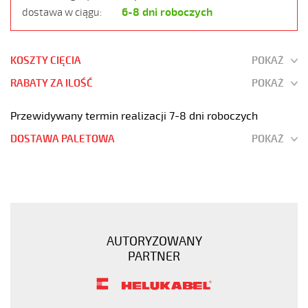
6-8 dni roboczych
dostawa w ciągu:
KOSZTY CIĘCIA
POKAŻ
RABATY ZA ILOŚĆ
POKAŻ
Przewidywany termin realizacji 7-8 dni roboczych
DOSTAWA PALETOWA
POKAŻ
JZ-
600
HMH-
C
3G35
AUTORYZOWANY
Kabel
PARTNER
elast.
0,6/1
kV
hmh-