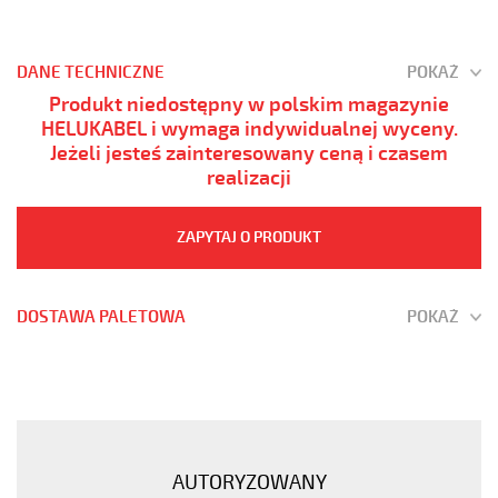
DANE TECHNICZNE
POKAŻ
Produkt niedostępny w polskim magazynie
HELUKABEL i wymaga indywidualnej wyceny.
Jeżeli jesteś zainteresowany ceną i czasem
realizacji
ZAPYTAJ O PRODUKT
DOSTAWA PALETOWA
POKAŻ
JZ-
600
HMH-
C
3G25
AUTORYZOWANY
Kabel