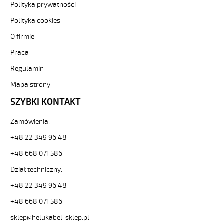
0,6/1
Polityka prywatności
kV
Polityka cookies
hmh-
c
O firmie
żyły
czar.numer/bezh
Praca
ekran.
Regulamin
od
Hekulabel
Mapa strony
[kod:
SZYBKI KONTAKT
12897].
HELUKABEL
https://www.static.helukabel-
Zamówienia:
sklep.pl/upload/galleries/producers/small_
+48 22 349 96 48
JZ-
600
+48 668 071 586
HMH-
Dział techniczny:
C
3G25
+48 22 349 96 48
Kabel
elast.
+48 668 071 586
0,6/1
sklep@helukabel-sklep.pl
kV