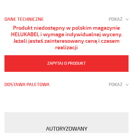
DANE TECHNICZNE
POKAŻ
Produkt niedostępny w polskim magazynie
HELUKABEL i wymaga indywidualnej wyceny.
Jeżeli jesteś zainteresowany ceną i czasem
realizacji
ZAPYTAJ O PRODUKT
DOSTAWA PALETOWA
POKAŻ
JZ-
600
HMH-
C
3G0,5
AUTORYZOWANY
Kabel