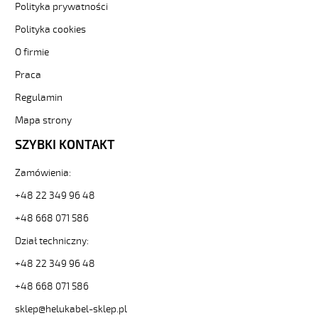
elast.
Polityka prywatności
0,6/1
Polityka cookies
kV
hmh-
O firmie
c
żyły
Praca
czar.numer/bezh
Regulamin
ekran.
od
Mapa strony
Hekulabel
SZYBKI KONTAKT
[kod:
12850].
HELUKABEL
Zamówienia:
https://www.static.helukabel-
+48 22 349 96 48
sklep.pl/upload/galleries/producers/small_
JZ-
+48 668 071 586
600
Dział techniczny:
HMH-
C
+48 22 349 96 48
3G0,5
Kabel
+48 668 071 586
elast.
sklep@helukabel-sklep.pl
0,6/1