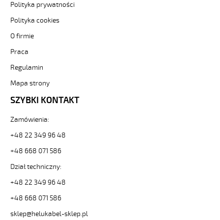
kv-
Polityka prywatności
hmh-
Polityka cookies
czyly-
czar-
O firmie
numer-
Praca
bezh-
ekran-
Regulamin
3-
82445
Mapa strony
Sterownicze
SZYBKI KONTAKT
i
elastyczne.
Zamówienia:
JZ-
600
+48 22 349 96 48
HMH-
C
+48 668 071 586
25G2,5
Dział techniczny:
Kabel
elast.
+48 22 349 96 48
0,6/1
+48 668 071 586
kV
hmh-
sklep@helukabel-sklep.pl