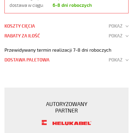
6-8 dni roboczych
dostawa w ciągu:
KOSZTY CIĘCIA
POKAŻ
RABATY ZA ILOŚĆ
POKAŻ
Przewidywany termin realizacji 7-8 dni roboczych
DOSTAWA PALETOWA
POKAŻ
JZ-
600
HMH-
C
25G2,5
AUTORYZOWANY
Kabel
PARTNER
elast.
0,6/1
kV
hmh-