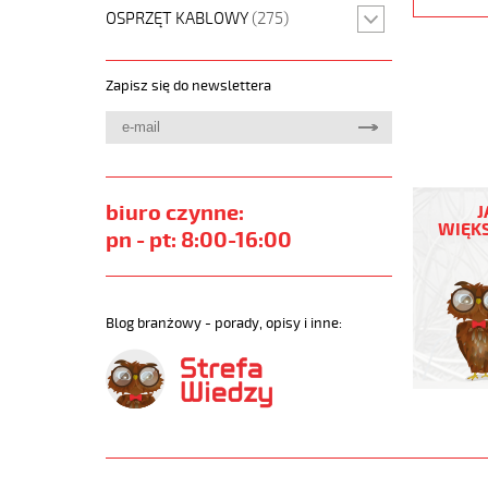
OSPRZĘT KABLOWY
(275)
Zapisz się do newslettera
JZ-
600
biuro czynne:
J
HMH-
WIĘKS
pn - pt: 8:00-16:00
C
25G1,5
Kabel
elast.
Blog branżowy - porady, opisy i inne:
0,6/1
kV
hmh-
c
żyły
czar.num
ekran.
https://