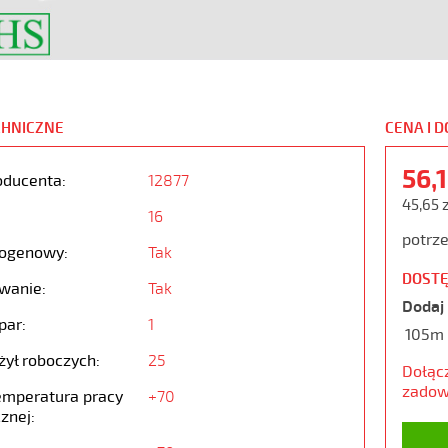
CHNICZNE
CENA I 
56,
oducenta:
12877
45,65 
16
potrze
ogenowy:
Tak
DOSTĘ
wanie:
Tak
Dodaj 
par:
1
105m
żył roboczych:
25
Dołąc
zadow
emperatura pracy
+70
znej: