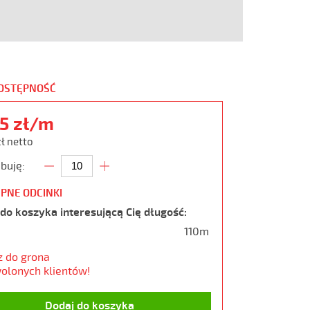
DOSTĘPNOŚĆ
15 zł/m
zł netto
buję:
PNE ODCINKI
do koszyka interesującą Cię długość:
110m
z do grona
olonych klientów!
Dodaj do koszyka