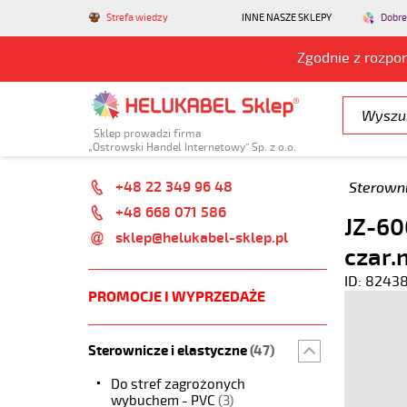
Strefa wiedzy
INNE NASZE SKLEPY
Dobre
Zgodnie z rozpo
Sklep prowadzi firma
„Ostrowski Handel Internetowy” Sp. z o.o.
+48 22 349 96 48
Sterowni
+48 668 071 586
JZ-60
sklep@helukabel-sklep.pl
czar.
ID: 8243
PROMOCJE I WYPRZEDAŻE
Sterownicze i elastyczne
(47)
Do stref zagrożonych
wybuchem - PVC
(3)