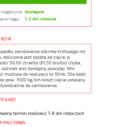
dostępne
w magazynie:
1-2 dni robocze
a w ciągu:
CIĘCIA
ypadku zamówienia odcinka krótszego niż
 doliczona jest opłata za cięcie w
ści 50,00 zł netto (61,50 brutto) chyba,
i odcinek jest dostępny powyżej. Min.
ć możliwa do realizacji to 10mb. Dla kabli
ze pow. 1500 kg/km koszt cięcia ustalany
ndywidualnie do zamówienia.
ZA ILOŚĆ
wany termin realizacji 7-8 dni roboczych
A PALETOWA