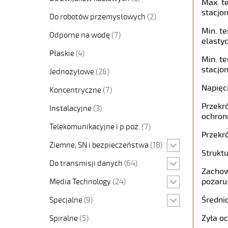
Max. t
stacjon
Do robotów przemysłowych
(2)
Min. t
Odporne na wodę
(7)
elastyc
Płaskie
(4)
Min. t
stacjon
Jednożyłowe
(26)
Napięc
Koncentryczne
(7)
Przekró
Instalacyjne
(3)
ochron
Telekomunikacyjne i p.poż.
(7)
Przekró
Ziemne, SN i bezpieczeństwa
(18)
Struktu
Do transmisji danych
(64)
Zachow
pożaru
Media Technology
(24)
Średni
Specjalne
(9)
Żyła o
Spiralne
(5)