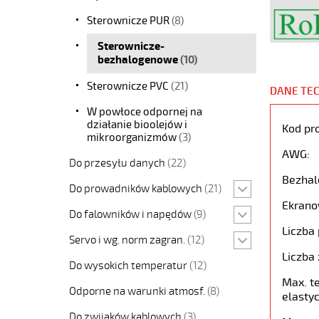
Sterownicze PUR
(8)
Sterownicze-
bezhalogenowe
(10)
Sterownicze PVC
(21)
DANE TE
W powłoce odpornej na
działanie bioolejów i
Kod pr
mikroorganizmów
(3)
AWG:
Do przesyłu danych
(22)
Bezhal
Do prowadników kablowych
(21)
Ekrano
Do falowników i napędów
(9)
Liczba 
Servo i wg. norm zagran.
(12)
Liczba 
Do wysokich temperatur
(12)
Max. t
Odporne na warunki atmosf.
(8)
elastyc
Do zwijaków kablowych
(3)