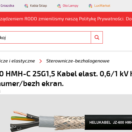
 Gniazdka
Kable Sklep
Oto Lampy
LuxMarket
rządzeniem RODO zmienilismy naszą Politykę Prywatności. D
cze i elastyczne
Sterownicze-bezhalogenowe
0 HMH-C 25G1,5 Kabel elast. 0,6/1 kV
numer/bezh ekran.
8