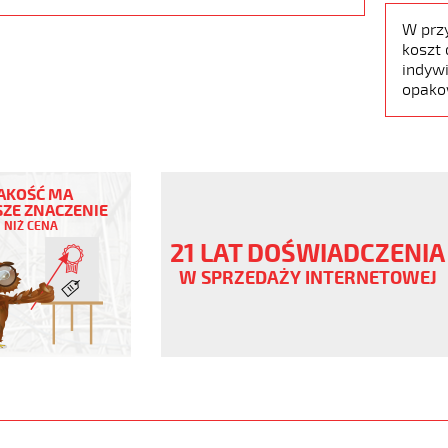
W prz
koszt 
indywi
opako
AKOŚĆ MA
ZE ZNACZENIE
NIŻ CENA
21 LAT DOŚWIADCZENIA
W SPRZEDAŻY INTERNETOWEJ
er/bezh
www.static.helukabel-