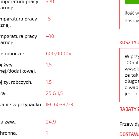
emperatura pracy
+70
arnej:
ilość 
emperatura pracy
-5
dostaw
znej:
emperatura pracy
-40
arnej:
KOSZTY 
ie robocze:
600/1000V
W prz
100mb,
j żyły
1,5
wysoko
nej/dodatkowej:
że tak
długoś
j żył robczych:
1,5
o wad
ra:
25 G 1,5
jest i
anie w przypadku
IEC 60332-3
RABATY 
:
ca zew.:
24,9
Przewidy
chronna:
1
DOSTAW