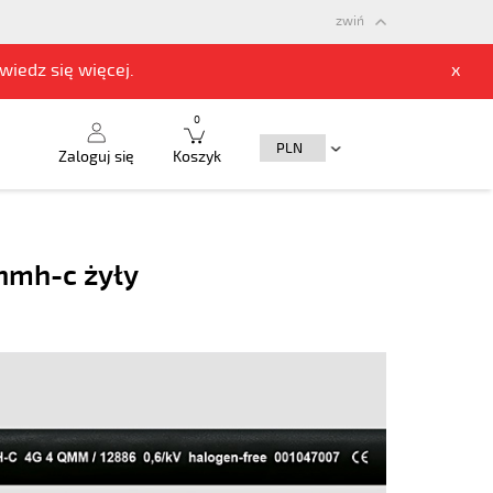
zwiń
owiedz się
więcej.
x
0
Zaloguj się
Koszyk
 hmh-c żyły