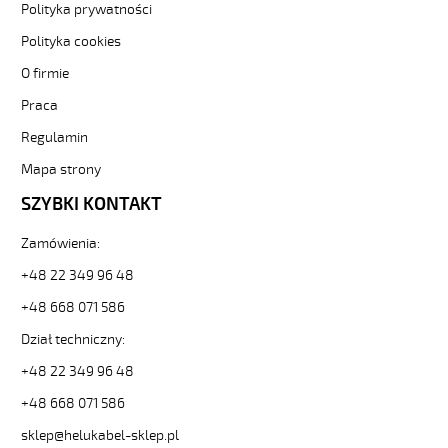
6-
Polityka prywatności
1-
kv-
Polityka cookies
hmh-
O firmie
czyly-
czar-
Praca
numer-
Regulamin
bezh-
ekran-
Mapa strony
3-
82430
SZYBKI KONTAKT
Sterownicze
i
Zamówienia:
elastyczne.
+48 22 349 96 48
JZ-
600
+48 668 071 586
HMH-
C
Dział techniczny:
18G1
+48 22 349 96 48
Kabel
elast.
+48 668 071 586
0,6/1
sklep@helukabel-sklep.pl
kV