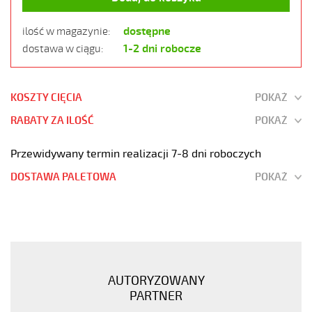
dostępne
ilość w magazynie:
1-2 dni robocze
dostawa w ciągu:
KOSZTY CIĘCIA
POKAŻ
RABATY ZA ILOŚĆ
POKAŻ
Przewidywany termin realizacji 7-8 dni roboczych
DOSTAWA PALETOWA
POKAŻ
JZ-
600
HMH-
C
18G1
AUTORYZOWANY
Kabel
PARTNER
elast.