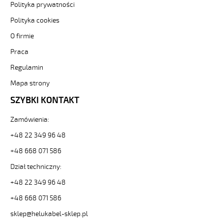
numerowane-
Polityka prywatności
bezh-
3-
Polityka cookies
82400
O firmie
Sterownicze
i
Praca
elastyczne.
Regulamin
JZ-
600
Mapa strony
HMH
5G16
SZYBKI KONTAKT
Kabel
elastyczny
Zamówienia:
0,6/1kV
+48 22 349 96 48
hmh
żyły
+48 668 071 586
czarne
numerowane,
Dział techniczny:
bezh.
+48 22 349 96 48
od
Hekulabel
+48 668 071 586
[kod:
sklep@helukabel-sklep.pl
12794].