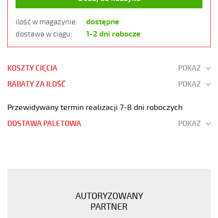
dostępne
ilość w magazynie:
1-2 dni robocze
dostawa w ciągu:
KOSZTY CIĘCIA
POKAŻ
RABATY ZA ILOŚĆ
POKAŻ
Przewidywany termin realizacji 7-8 dni roboczych
DOSTAWA PALETOWA
POKAŻ
JZ-
600
HMH
5G16
Kabel
AUTORYZOWANY
elastyczny
PARTNER
0,6/1kV