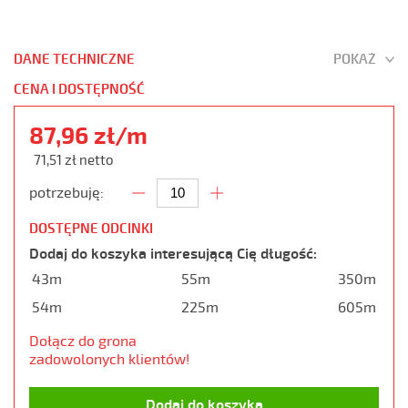
DANE TECHNICZNE
POKAŻ
CENA I DOSTĘPNOŚĆ
87,96 zł/m
71,51 zł netto
potrzebuję:
DOSTĘPNE ODCINKI
Dodaj do koszyka interesującą Cię długość:
43m
55m
350m
54m
225m
605m
Dołącz do grona
zadowolonych klientów!
Dodaj do koszyka