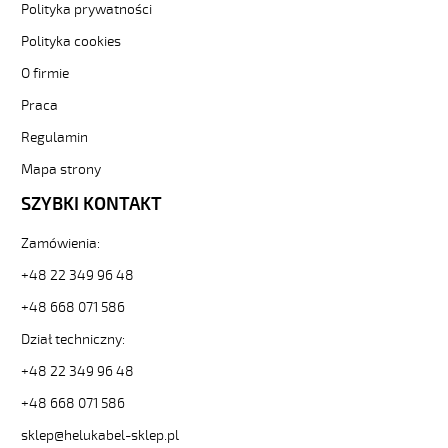
3-
Polityka prywatności
82358
Polityka cookies
Sterownicze
i
O firmie
elastyczne.
Praca
JZ-
600
Regulamin
HMH
5G1
Mapa strony
Kabel
SZYBKI KONTAKT
elastyczny
0,6/1kV
Zamówienia:
hmh
żyły
+48 22 349 96 48
czarne
+48 668 071 586
numerowane,
bezh.
Dział techniczny:
od
Hekulabel
+48 22 349 96 48
[kod:
+48 668 071 586
12752].
HELUKABEL
sklep@helukabel-sklep.pl