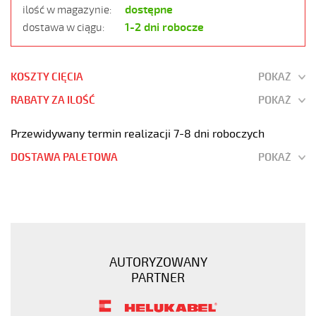
dostępne
ilość w magazynie:
1-2 dni robocze
dostawa w ciągu:
KOSZTY CIĘCIA
POKAŻ
RABATY ZA ILOŚĆ
POKAŻ
Przewidywany termin realizacji 7-8 dni roboczych
DOSTAWA PALETOWA
POKAŻ
JZ-
600
HMH
5G1
Kabel
AUTORYZOWANY
elastyczny
PARTNER
0,6/1kV
hmh
żyły