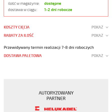
dostępne
ilość w magazynie:
1-2 dni robocze
dostawa w ciągu:
KOSZTY CIĘCIA
POKAŻ
RABATY ZA ILOŚĆ
POKAŻ
Przewidywany termin realizacji 7-8 dni roboczych
DOSTAWA PALETOWA
POKAŻ
JZ-
600
HMH
4G70
Kabel
AUTORYZOWANY
elastyczny
PARTNER
0,6/1kV
hmh
żyły