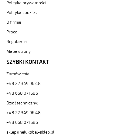
3-
Polityka prywatności
82408
Polityka cookies
Sterownicze
i
O firmie
elastyczne.
Praca
JZ-
600
Regulamin
HMH
4G70
Mapa strony
Kabel
SZYBKI KONTAKT
elastyczny
0,6/1kV
Zamówienia:
hmh
żyły
+48 22 349 96 48
czarne
+48 668 071 586
numerowane,
bezh.
Dział techniczny:
od
Hekulabel
+48 22 349 96 48
[kod:
+48 668 071 586
12802].
HELUKABEL
sklep@helukabel-sklep.pl