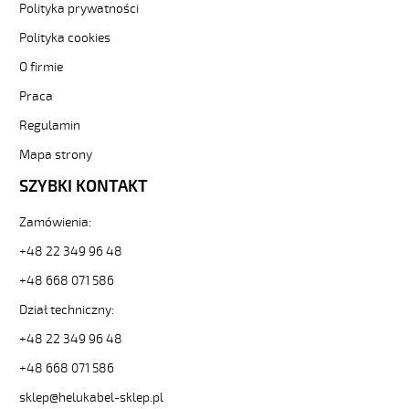
czarne-
Polityka prywatności
numerowane-
bezh-
Polityka cookies
3-
O firmie
82368
Sterownicze
Praca
i
Regulamin
elastyczne.
JZ-
Mapa strony
600
HMH
SZYBKI KONTAKT
4G1,5
Kabel
Zamówienia:
elastyczny
+48 22 349 96 48
0,6/1kV
hmh
+48 668 071 586
żyły
czarne
Dział techniczny:
numerowane,
+48 22 349 96 48
bezh.
od
+48 668 071 586
Hekulabel
sklep@helukabel-sklep.pl
[kod: