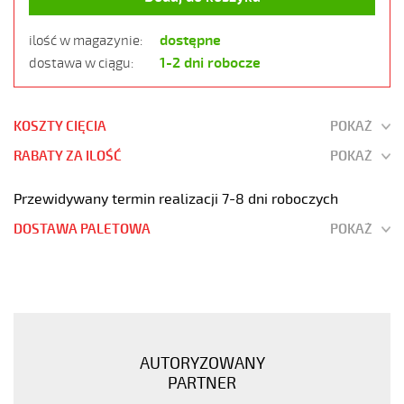
dostępne
ilość w magazynie:
1-2 dni robocze
dostawa w ciągu:
KOSZTY CIĘCIA
POKAŻ
RABATY ZA ILOŚĆ
POKAŻ
Przewidywany termin realizacji 7-8 dni roboczych
DOSTAWA PALETOWA
POKAŻ
JZ-
600
HMH
4G1,5
Kabel
AUTORYZOWANY
elastyczny
PARTNER
0,6/1kV