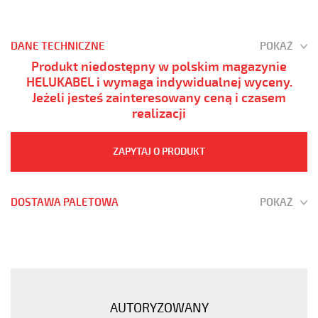
DANE TECHNICZNE
POKAŻ
Produkt niedostępny w polskim magazynie
HELUKABEL i wymaga indywidualnej wyceny.
Jeżeli jesteś zainteresowany ceną i czasem
realizacji
ZAPYTAJ O PRODUKT
DOSTAWA PALETOWA
POKAŻ
JZ-
600
HMH
3G25
Kabel
AUTORYZOWANY
elastyczny