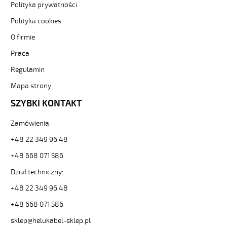
[kod:
Polityka prywatności
12795].
Polityka cookies
HELUKABEL
https://www.static.helukabel-
O firmie
sklep.pl/upload/galleries/producers/small_
JZ-
Praca
600
Regulamin
HMH
3G25
Mapa strony
Kabel
SZYBKI KONTAKT
elastyczny
0,6/1kV
hmh
Zamówienia:
żyły
+48 22 349 96 48
czarne
numerowane,
+48 668 071 586
bezh.
Dział techniczny:
82401
12795
+48 22 349 96 48
zł
0,00
+48 668 071 586
2026-
sklep@helukabel-sklep.pl
08-