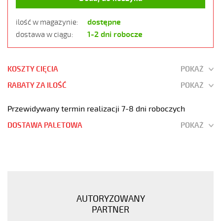
dostępne
ilość w magazynie:
1-2 dni robocze
dostawa w ciągu:
KOSZTY CIĘCIA
POKAŻ
RABATY ZA ILOŚĆ
POKAŻ
Przewidywany termin realizacji 7-8 dni roboczych
DOSTAWA PALETOWA
POKAŻ
JZ-
600
HMH
3G1,5
Kabel
AUTORYZOWANY
elastyczny
PARTNER
0,6/1kV