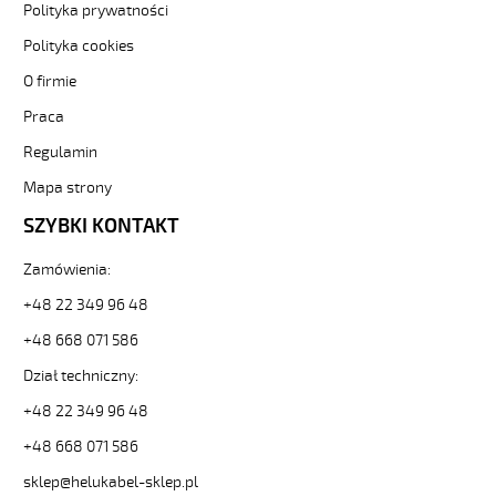
czarne-
Polityka prywatności
numerowane-
bezh-
Polityka cookies
3-
O firmie
82366
Sterownicze
Praca
i
Regulamin
elastyczne.
JZ-
Mapa strony
600
HMH
SZYBKI KONTAKT
3G1,5
Kabel
Zamówienia:
elastyczny
+48 22 349 96 48
0,6/1kV
hmh
+48 668 071 586
żyły
czarne
Dział techniczny:
numerowane,
+48 22 349 96 48
bezh.
od
+48 668 071 586
Hekulabel
sklep@helukabel-sklep.pl
[kod: