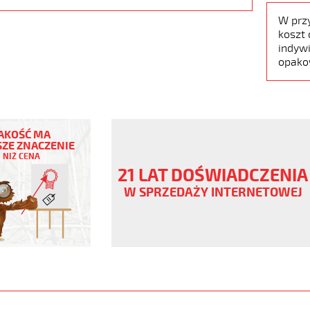
W prz
koszt 
indywi
opako
AKOŚĆ MA
ZE ZNACZENIE
NIŻ CENA
21 LAT DOŚWIADCZENIA
ny
W SPRZEDAŻY INTERNETOWEJ
ane,
www.static.helukabel-
upload/galleries/products/1539-