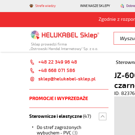
Strefa wiedzy
INNE NASZE SKLEPY
Dobre
Zgodnie z rozpo
Sklep prowadzi firma
„Ostrowski Handel Internetowy” Sp. z o.o.
+48 22 349 96 48
Sterowni
+48 668 071 586
JZ-60
sklep@helukabel-sklep.pl
czarn
ID: 82376
PROMOCJE I WYPRZEDAŻE
Sterownicze i elastyczne
(47)
Do stref zagrożonych
wybuchem - PVC
(3)