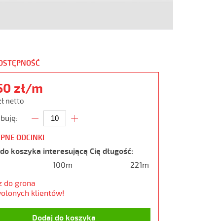
DOSTĘPNOŚĆ
50 zł/m
zł netto
buję:
PNE ODCINKI
do koszyka interesującą Cię długość:
100m
221m
z do grona
olonych klientów!
Dodaj do koszyka