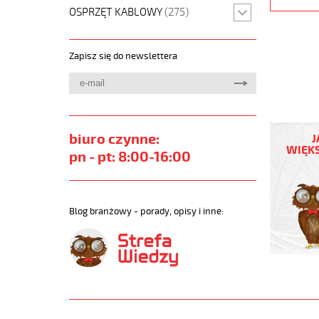
OSPRZĘT KABLOWY
(275)
Zapisz się do newslettera
JZ-
600
biuro czynne:
J
HMH
WIĘKS
pn - pt: 8:00-16:00
25G1,5
Kabel
elastycz
0,6/1kV
Blog branżowy - porady, opisy i inne:
hmh
żyły
czarne
numerow
bezh.
https://
sklep.pl/
JZ-