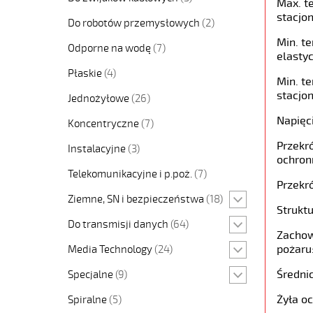
Max. t
stacjon
Do robotów przemysłowych
(2)
Min. t
Odporne na wodę
(7)
elastyc
Płaskie
(4)
Min. t
stacjon
Jednożyłowe
(26)
Napięc
Koncentryczne
(7)
Przekró
Instalacyjne
(3)
ochron
Telekomunikacyjne i p.poż.
(7)
Przekró
Ziemne, SN i bezpieczeństwa
(18)
Struktu
Do transmisji danych
(64)
Zachow
pożaru
Media Technology
(24)
Średni
Specjalne
(9)
Żyła o
Spiralne
(5)