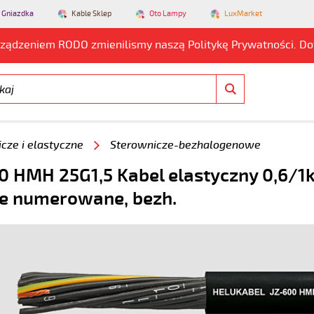
 Gniazdka
Kable Sklep
Oto Lampy
LuxMarket
rządzeniem RODO zmienilismy naszą Politykę Prywatności. D
cze i elastyczne
Sterownicze-bezhalogenowe
0 HMH 25G1,5 Kabel elastyczny 0,6/1
e numerowane, bezh.