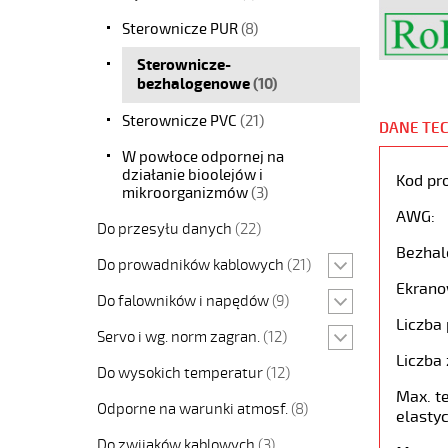
Sterownicze PUR
(8)
Sterownicze-
bezhalogenowe
(10)
Sterownicze PVC
(21)
DANE TE
W powłoce odpornej na
działanie bioolejów i
Kod pr
mikroorganizmów
(3)
AWG:
Do przesyłu danych
(22)
Bezhal
Do prowadników kablowych
(21)
Ekrano
Do falowników i napędów
(9)
Liczba 
Servo i wg. norm zagran.
(12)
Liczba 
Do wysokich temperatur
(12)
Max. t
Odporne na warunki atmosf.
(8)
elastyc
Do zwijaków kablowych
(3)