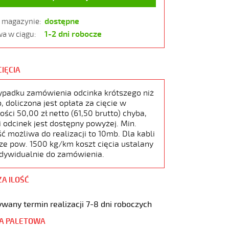
dostępne
w magazynie:
1-2 dni robocze
a w ciągu:
CIĘCIA
ypadku zamówienia odcinka krótszego niż
 doliczona jest opłata za cięcie w
ści 50,00 zł netto (61,50 brutto) chyba,
i odcinek jest dostępny powyżej. Min.
ć możliwa do realizacji to 10mb. Dla kabli
ze pow. 1500 kg/km koszt cięcia ustalany
ndywidualnie do zamówienia.
ZA ILOŚĆ
wany termin realizacji 7-8 dni roboczych
A PALETOWA