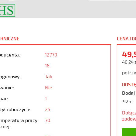
CHNICZNE
CENA I 
49,
oducenta:
12770
40,24 
16
potrze
ogenowy:
Tak
DOSTĘ
wanie:
Nie
Dodaj 
par:
1
92m
żył roboczych:
25
Dołąc
zadow
emperatura pracy
70
znej: