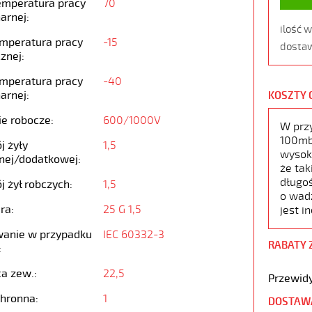
emperatura pracy
70
arnej:
ilość 
emperatura pracy
-15
dostaw
znej:
emperatura pracy
-40
arnej:
KOSZTY 
ie robocze:
600/1000V
W prz
100mb,
j żyły
1,5
wysoko
nej/dodatkowej:
że tak
długoś
j żył robczych:
1,5
o wad
ra:
25 G 1,5
jest i
anie w przypadku
IEC 60332-3
RABATY 
:
ca zew.:
22,5
Przewidy
chronna:
1
DOSTAW