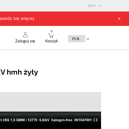
zwiń
owiedz się
więcej.
x
0
Zaloguj się
Koszyk
kV hmh żyły