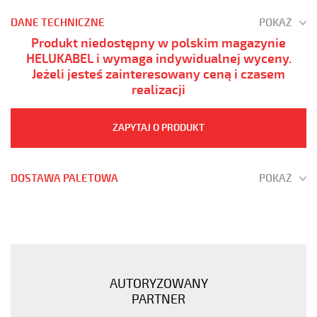
DANE TECHNICZNE
POKAŻ
Produkt niedostępny w polskim magazynie
HELUKABEL i wymaga indywidualnej wyceny.
Jeżeli jesteś zainteresowany ceną i czasem
realizacji
ZAPYTAJ O PRODUKT
DOSTAWA PALETOWA
POKAŻ
JZ-
600
80G1
Kabel
elastyczny
AUTORYZOWANY
0,6/1
PARTNER
kV