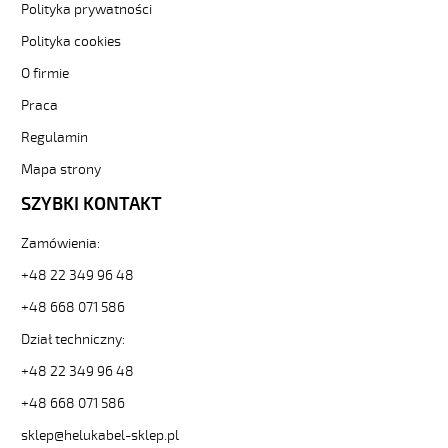
elastyczny
Polityka prywatności
0,6/1
Polityka cookies
kV
żyły
O firmie
czarne
Praca
numerowane
81569
Regulamin
10654
zł
Mapa strony
0,00
SZYBKI KONTAKT
2026-
08-
Zamówienia:
09T11:02:24+02:00
In
+48 22 349 96 48
stock
+48 668 071 586
Dział techniczny:
+48 22 349 96 48
+48 668 071 586
sklep@helukabel-sklep.pl