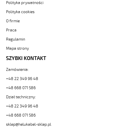
Kabel
Polityka prywatności
elastyczny
Polityka cookies
0,6/1
kV
O firmie
żyły
Praca
czarne
numerowane
Regulamin
81601
10686
Mapa strony
zł
SZYBKI KONTAKT
0,00
2026-
Zamówienia:
08-
08T22:04:29+02:00
+48 22 349 96 48
In
+48 668 071 586
stock
Dział techniczny:
+48 22 349 96 48
+48 668 071 586
sklep@helukabel-sklep.pl