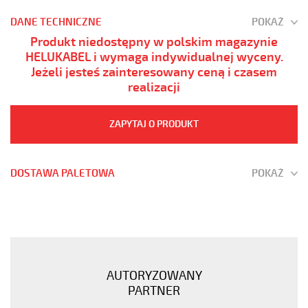
DANE TECHNICZNE
POKAŻ
Produkt niedostępny w polskim magazynie
HELUKABEL i wymaga indywidualnej wyceny.
Jeżeli jesteś zainteresowany ceną i czasem
realizacji
ZAPYTAJ O PRODUKT
DOSTAWA PALETOWA
POKAŻ
JZ-
600
65G1,5
Kabel
elastyczny
AUTORYZOWANY
0,6/1
PARTNER
kV