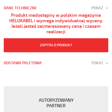
DANE TECHNICZNE
POKAŻ
Produkt niedostępny w polskim magazynie
HELUKABEL i wymaga indywidualnej wyceny.
Jeżeli jesteś zainteresowany ceną i czasem
realizacji
ZAPYTAJ O PRODUKT
DOSTAWA PALETOWA
POKAŻ
JZ-
600
61G1,5
Kabel
elastyczny
AUTORYZOWANY
0,6/1
PARTNER
kV