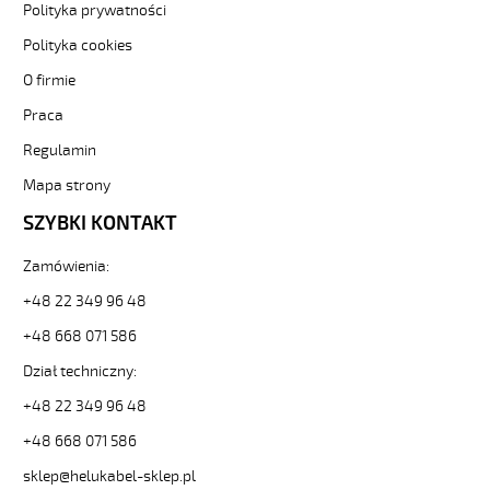
Kabel
Polityka prywatności
elastyczny
Polityka cookies
0,6/1
kV
O firmie
żyły
Praca
czarne
numerowane
Regulamin
81600
10685
Mapa strony
zł
SZYBKI KONTAKT
0,00
2026-
Zamówienia:
08-
09T19:33:15+02:00
+48 22 349 96 48
In
+48 668 071 586
stock
OZ-
Dział techniczny:
600
2x0,5
+48 22 349 96 48
Kabel
+48 668 071 586
elastyczny
0,6/1
sklep@helukabel-sklep.pl