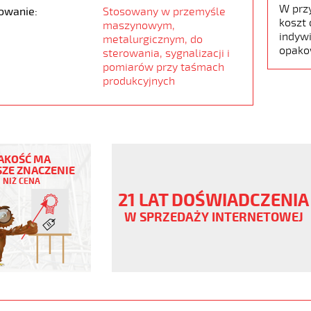
W prz
owanie:
Stosowany w przemyśle
koszt 
maszynowym,
indywi
metalurgicznym, do
opako
sterowania, sygnalizacji i
pomiarów przy taśmach
produkcyjnych
AKOŚĆ MA
ZE ZNACZENIE
NIŻ CENA
ny
21 LAT DOŚWIADCZENIA
W SPRZEDAŻY INTERNETOWEJ
ane
www.static.helukabel-
/upload/galleries/products/1506-