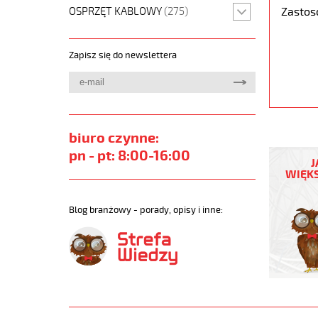
OSPRZĘT KABLOWY
(275)
Zastos
Zapisz się do newslettera
biuro czynne:
JZ-
pn - pt: 8:00-16:00
600
J
5G4
WIĘKS
Kabel
elastycz
0,6/1
Blog branżowy - porady, opisy i inne:
kV
żyły
czarne
numerow
https://
sklep.pl
JZ-