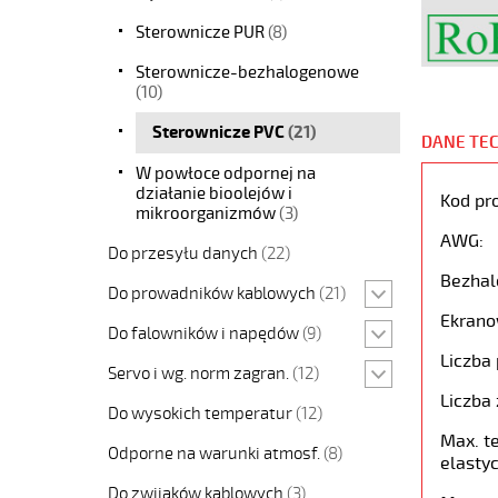
Sterownicze PUR
(8)
Sterownicze-bezhalogenowe
(10)
Sterownicze PVC
(21)
DANE TE
W powłoce odpornej na
działanie bioolejów i
Kod pr
mikroorganizmów
(3)
AWG:
Do przesyłu danych
(22)
Bezhal
Do prowadników kablowych
(21)
Ekrano
Do falowników i napędów
(9)
Liczba 
Servo i wg. norm zagran.
(12)
Liczba 
Do wysokich temperatur
(12)
Max. t
Odporne na warunki atmosf.
(8)
elastyc
Do zwijaków kablowych
(3)