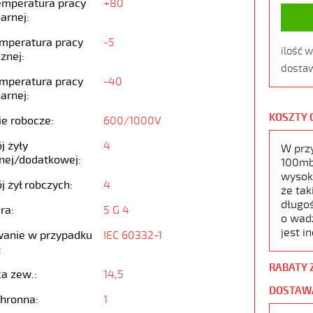
emperatura pracy
+80
arnej:
emperatura pracy
-5
ilość 
znej:
dostaw
emperatura pracy
-40
arnej:
KOSZTY 
ie robocze:
600/1000V
j żyły
4
W prz
nej/dodatkowej:
100mb,
wysoko
j żył robczych:
4
że tak
długoś
ra:
5 G 4
o wad
jest i
anie w przypadku
IEC 60332-1
:
RABATY 
ca zew.:
14,5
DOSTAW
chronna:
1