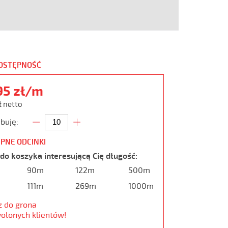
DOSTĘPNOŚĆ
95 zł/m
ł netto
buję:
PNE ODCINKI
do koszyka interesującą Cię długość:
90m
122m
500m
111m
269m
1000m
z do grona
olonych klientów!