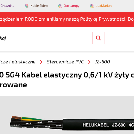
 Gniazdka
Kable Sklep
Oto Lampy
LuxMarket
rządzeniem RODO zmienilismy naszą Politykę Prywatności. D
cze i elastyczne
Sterownicze PVC
JZ-600
0 5G4 Kabel elastyczny 0,6/1 kV żyły 
rowane