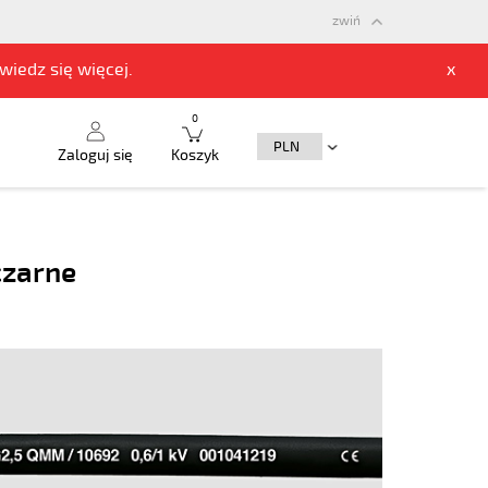
zwiń
owiedz się
więcej.
x
0
Zaloguj się
Koszyk
czarne