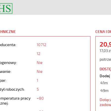
CHNICZNE
CENA I 
20,
oducenta:
10712
17,03 z
12
potrze
ogenowy:
Nie
DOSTĘ
wanie:
Nie
Dodaj 
par:
1
41m
żył roboczych:
5
49m
emperatura pracy
+80
Dołąc
znej:
zadow