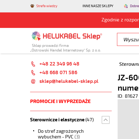
Strefa wiedzy
INNE NASZE SKLEPY
Dobre
Zgodnie z rozpo
Sklep prowadzi firma
„Ostrowski Handel Internetowy” Sp. z o.o.
+48 22 349 96 48
Sterowni
+48 668 071 586
JZ-60
sklep@helukabel-sklep.pl
nume
ID: 81627
PROMOCJE I WYPRZEDAŻE
Sterownicze i elastyczne
(47)
Do stref zagrożonych
wybuchem - PVC
(3)