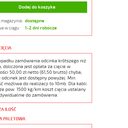
Dodaj do koszyka
dostępne
w magazynie:
1-2 dni robocze
a w ciągu:
CIĘCIA
ypadku zamówienia odcinka krótszego niż
 doliczona jest opłata za cięcie w
ści 50,00 zł netto (61,50 brutto) chyba,
i odcinek jest dostępny powyżej. Min.
ć możliwa do realizacji to 10mb. Dla kabli
ze pow. 1500 kg/km koszt cięcia ustalany
ndywidualnie do zamówienia.
ZA ILOŚĆ
A PALETOWA