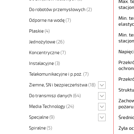
Max. t
stacjon
Do robotów przemysłowych
(2)
Min. t
Odporne na wodę
(7)
elastyc
Płaskie
(4)
Min. t
stacjon
Jednożyłowe
(26)
Napięc
Koncentryczne
(7)
Przekró
Instalacyjne
(3)
ochron
Telekomunikacyjne i p.poż.
(7)
Przekró
Ziemne, SN i bezpieczeństwa
(18)
Struktu
Do transmisji danych
(64)
Zachow
Media Technology
(24)
pożaru
Specjalne
(9)
Średni
Spiralne
(5)
Żyła o