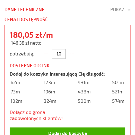
DANE TECHNICZNE
POKAŻ
CENA I DOSTĘPNOŚĆ
180,05 zł/m
146,38 zł netto
potrzebuję:
DOSTĘPNE ODCINKI
Dodaj do koszyka interesującą Cię długość:
62m
123m
431m
501m
73m
196m
438m
521m
102m
324m
500m
574m
Dołącz do grona
zadowolonych klientów!
Dodaj do koszyka