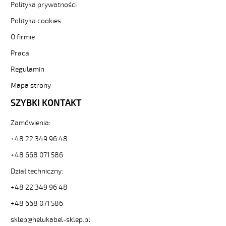
Polityka prywatności
elastyczne.
JZ-
Polityka cookies
600
O firmie
5G35
Kabel
Praca
elastyczny
0,6/1
Regulamin
kV
Mapa strony
żyły
czarne
SZYBKI KONTAKT
numerowane
od
Zamówienia:
Hekulabel
+48 22 349 96 48
[kod:
10734].
+48 668 071 586
HELUKABEL
https://www.static.helukabel-
Dział techniczny:
sklep.pl/upload/galleries/producers/small_
+48 22 349 96 48
JZ-
600
+48 668 071 586
5G35
sklep@helukabel-sklep.pl
Kabel