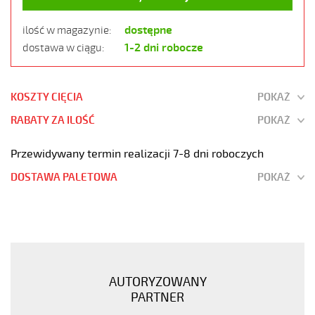
dostępne
ilość w magazynie:
1-2 dni robocze
dostawa w ciągu:
KOSZTY CIĘCIA
POKAŻ
RABATY ZA ILOŚĆ
POKAŻ
Przewidywany termin realizacji 7-8 dni roboczych
DOSTAWA PALETOWA
POKAŻ
JZ-
600
5G35
Kabel
elastyczny
AUTORYZOWANY
0,6/1
PARTNER
kV