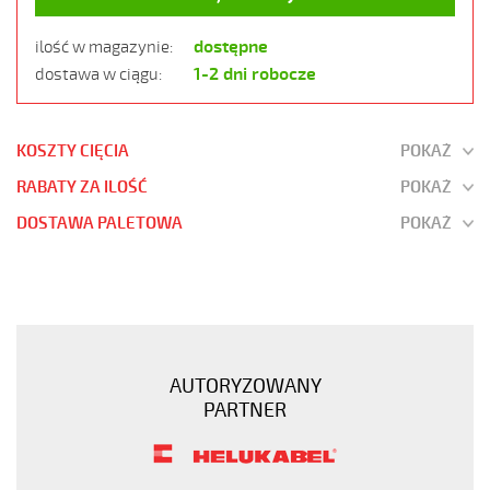
dostępne
ilość w magazynie:
1-2 dni robocze
dostawa w ciągu:
KOSZTY CIĘCIA
POKAŻ
RABATY ZA ILOŚĆ
POKAŻ
DOSTAWA PALETOWA
POKAŻ
JZ-
600
5G25
Kabel
elastyczny
AUTORYZOWANY
0,6/1
PARTNER
kV
żyły
czarne
numerowane