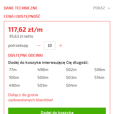
DANE TECHNICZNE
POKAŻ
CENA I DOSTĘPNOŚĆ
117,62 zł/m
95,63 zł netto
potrzebuję:
DOSTĘPNE ODCINKI
Dodaj do koszyka interesującą Cię długość:
77m
498m
502m
506m
100m
500m
503m
514m
490m
501m
504m
Dołącz do grona
zadowolonych klientów!
Dodaj do koszyka