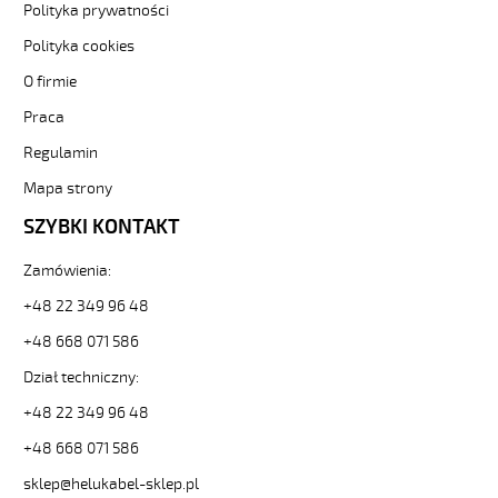
600
Polityka prywatności
5G25
Polityka cookies
Kabel
elastyczny
O firmie
0,6/1
Praca
kV
żyły
Regulamin
czarne
numerowane
Mapa strony
od
SZYBKI KONTAKT
Hekulabel
[kod:
Zamówienia:
10730].
HELUKABEL
+48 22 349 96 48
https://www.static.helukabel-
+48 668 071 586
sklep.pl/upload/galleries/producers/small_
JZ-
Dział techniczny:
600
5G25
+48 22 349 96 48
Kabel
+48 668 071 586
elastyczny
0,6/1
sklep@helukabel-sklep.pl