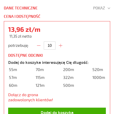
DANE TECHNICZNE
POKAŻ
CENA I DOSTĘPNOŚĆ
13,96 zł/m
11,35 zł netto
potrzebuję:
DOSTĘPNE ODCINKI
Dodaj do koszyka interesującą Cię długość:
55m
70m
200m
520m
57m
115m
322m
1000m
60m
121m
500m
Dołącz do grona
zadowolonych klientów!
Dodaj do koszyka