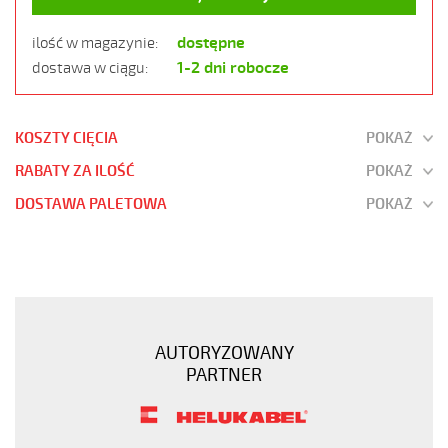
dostępne
ilość w magazynie:
1-2 dni robocze
dostawa w ciągu:
KOSZTY CIĘCIA
POKAŻ
RABATY ZA ILOŚĆ
POKAŻ
DOSTAWA PALETOWA
POKAŻ
JZ-
600
5G2,5
Kabel
elastyczny
AUTORYZOWANY
0,6/1
PARTNER
kV
żyły
czarne
numerowane