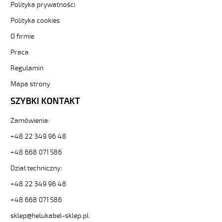
JZ-
Polityka prywatności
600
Polityka cookies
5G2,5
Kabel
O firmie
elastyczny
Praca
0,6/1
kV
Regulamin
żyły
czarne
Mapa strony
numerowane
SZYBKI KONTAKT
od
Hekulabel
Zamówienia:
[kod:
10694].
+48 22 349 96 48
HELUKABEL
+48 668 071 586
https://www.static.helukabel-
sklep.pl/upload/galleries/producers/small_
Dział techniczny:
JZ-
600
+48 22 349 96 48
5G2,5
+48 668 071 586
Kabel
elastyczny
sklep@helukabel-sklep.pl