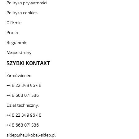
Polityka prywatności
Kabel
elastyczny
Polityka cookies
0,6/1
O firmie
kV
żyły
Praca
czarne
Regulamin
numerowane
od
Mapa strony
Hekulabel
[kod:
SZYBKI KONTAKT
10722].
HELUKABEL
Zamówienia:
https://www.static.helukabel-
+48 22 349 96 48
sklep.pl/upload/galleries/producers/small_
JZ-
+48 668 071 586
600
5G10
Dział techniczny:
Kabel
+48 22 349 96 48
elastyczny
0,6/1
+48 668 071 586
kV
sklep@helukabel-sklep.pl
żyły