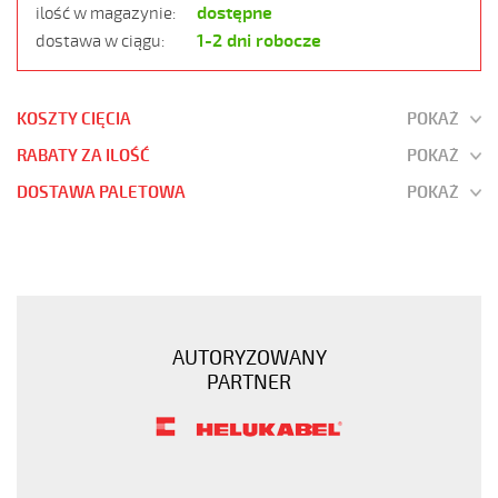
dostępne
ilość w magazynie:
1-2 dni robocze
dostawa w ciągu:
KOSZTY CIĘCIA
POKAŻ
RABATY ZA ILOŚĆ
POKAŻ
DOSTAWA PALETOWA
POKAŻ
JZ-
600
5G10
Kabel
elastyczny
AUTORYZOWANY
0,6/1
PARTNER
kV
żyły
czarne
numerowane
https://www.static.helukabel-