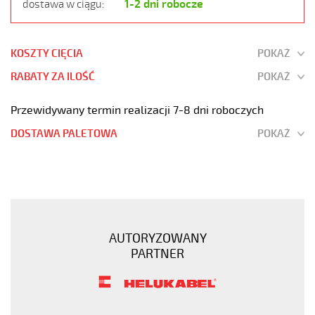
1-2 dni robocze
dostawa w ciągu:
KOSZTY CIĘCIA
POKAŻ
RABATY ZA ILOŚĆ
POKAŻ
Przewidywany termin realizacji 7-8 dni roboczych
DOSTAWA PALETOWA
POKAŻ
JZ-
600
5G0,5
Kabel
elastyczny
AUTORYZOWANY
0,6/1
PARTNER
kV
żyły
czarne
numerowane