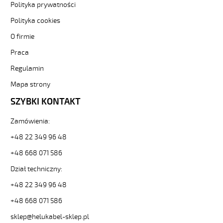
Polityka prywatności
600
5G0,5
Polityka cookies
Kabel
O firmie
elastyczny
0,6/1
Praca
kV
żyły
Regulamin
czarne
Mapa strony
numerowane
od
SZYBKI KONTAKT
Hekulabel
[kod:
Zamówienia:
10555].
HELUKABEL
+48 22 349 96 48
https://www.static.helukabel-
+48 668 071 586
sklep.pl/upload/galleries/producers/small_
JZ-
Dział techniczny:
600
+48 22 349 96 48
5G0,5
Kabel
+48 668 071 586
elastyczny
0,6/1
sklep@helukabel-sklep.pl