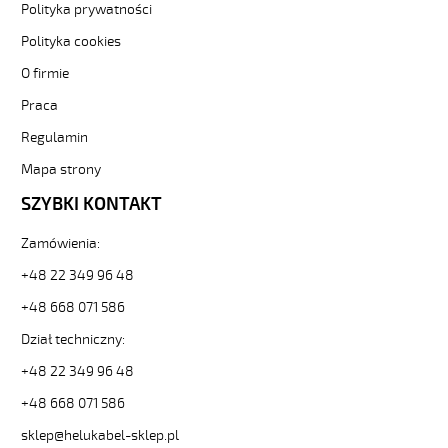
Kabel
Polityka prywatności
elastyczny
Polityka cookies
0,6/1
kV
O firmie
żyły
Praca
czarne
numerowane
Regulamin
81492
10577
Mapa strony
zł
SZYBKI KONTAKT
0,00
2026-
Zamówienia:
08-
10T18:11:20+02:00
+48 22 349 96 48
In
+48 668 071 586
stock
Dział techniczny:
+48 22 349 96 48
+48 668 071 586
sklep@helukabel-sklep.pl