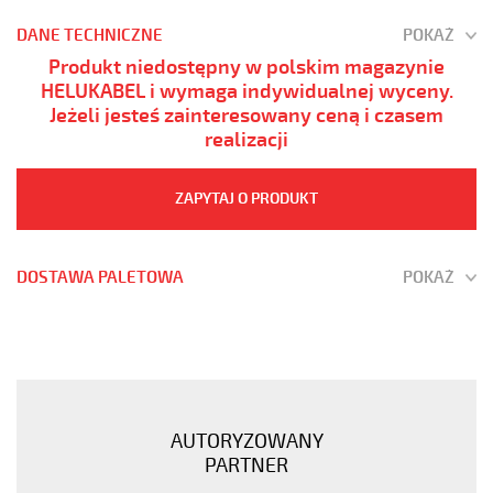
DANE TECHNICZNE
POKAŻ
Produkt niedostępny w polskim magazynie
HELUKABEL i wymaga indywidualnej wyceny.
Jeżeli jesteś zainteresowany ceną i czasem
realizacji
ZAPYTAJ O PRODUKT
DOSTAWA PALETOWA
POKAŻ
JZ-
600
52G0,5
Kabel
elastyczny
AUTORYZOWANY
0,6/1
PARTNER
kV