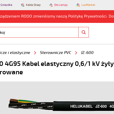
 Gniazdka
Kable Sklep
Oto Lampy
LuxMarket
rządzeniem RODO zmienilismy naszą Politykę Prywatności. D
cze i elastyczne
Sterownicze PVC
JZ-600
0 4G95 Kabel elastyczny 0,6/1 kV żyły
rowane