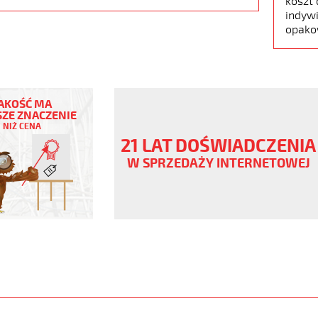
koszt 
indywi
opako
AKOŚĆ MA
ZE ZNACZENIE
NIŻ CENA
ny
21 LAT DOŚWIADCZENIA
W SPRZEDAŻY INTERNETOWEJ
ane
www.static.helukabel-
/upload/galleries/products/1506-
www.helukabel-
jz-