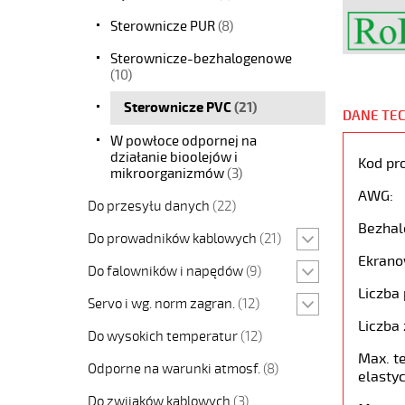
Sterownicze PUR
(8)
Sterownicze-bezhalogenowe
(10)
Sterownicze PVC
(21)
DANE TE
W powłoce odpornej na
działanie bioolejów i
Kod pr
mikroorganizmów
(3)
AWG:
Do przesyłu danych
(22)
Bezhal
Do prowadników kablowych
(21)
Ekrano
Do falowników i napędów
(9)
Liczba 
Servo i wg. norm zagran.
(12)
Liczba 
Do wysokich temperatur
(12)
Max. t
Odporne na warunki atmosf.
(8)
elastyc
Do zwijaków kablowych
(3)