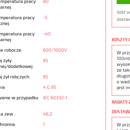
emperatura pracy
80
arnej:
ilość 
emperatura pracy
-5
dostaw
znej:
emperatura pracy
-40
arnej:
KOSZTY 
ie robocze:
600/1000V
W prz
100mb,
j żyły
95
wysoko
nej/dodatkowej:
że tak
długoś
j żył robczych:
95
o wad
ra:
4 G 95
jest i
anie w przypadku
IEC 60332-1
RABATY 
:
DOSTAW
ca zew.:
46,2
chronna:
1
W prz