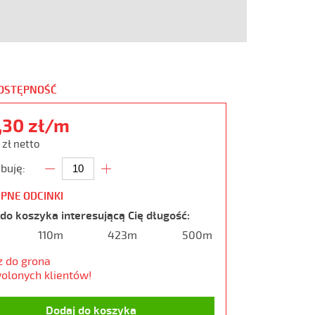
DOSTĘPNOŚĆ
,30 zł/m
 zł netto
buję:
PNE ODCINKI
do koszyka interesującą Cię długość:
110m
423m
500m
z do grona
olonych klientów!
Dodaj do koszyka