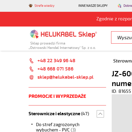
Strefa wiedzy
INNE NASZE SKLEPY
Dobre
Zgodnie z rozpo
Sklep prowadzi firma
„Ostrowski Handel Internetowy” Sp. z o.o.
+48 22 349 96 48
Sterowni
+48 668 071 586
JZ-60
sklep@helukabel-sklep.pl
nume
ID: 81655
PROMOCJE I WYPRZEDAŻE
Sterownicze i elastyczne
(47)
Do stref zagrożonych
wybuchem - PVC
(3)