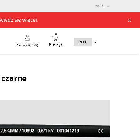
zwiń
owiedz się
więcej.
x
0
Zaloguj się
Koszyk
 czarne