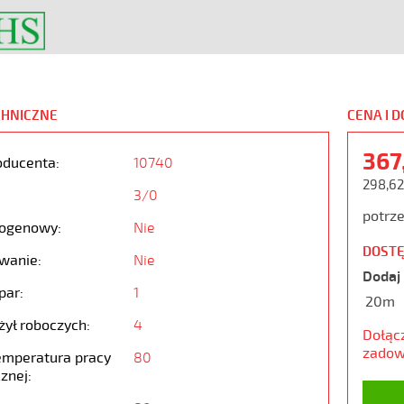
CHNICZNE
CENA I 
367
oducenta:
10740
298,62
3/0
potrze
ogenowy:
Nie
DOSTĘ
wanie:
Nie
Dodaj 
par:
1
20m
żył roboczych:
4
Dołąc
zadow
emperatura pracy
80
znej: