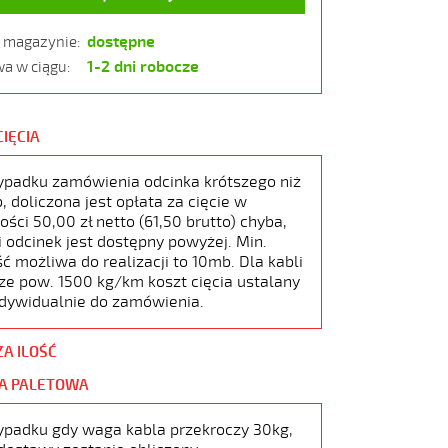
dostępne
w magazynie:
1-2 dni robocze
a w ciągu:
CIĘCIA
ypadku zamówienia odcinka krótszego niż
 doliczona jest opłata za cięcie w
ści 50,00 zł netto (61,50 brutto) chyba,
i odcinek jest dostępny powyżej. Min.
ć możliwa do realizacji to 10mb. Dla kabli
ze pow. 1500 kg/km koszt cięcia ustalany
ndywidualnie do zamówienia.
ZA ILOŚĆ
A PALETOWA
ypadku gdy waga kabla przekroczy 30kg,