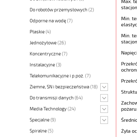
Max. t
stacjon
Do robotów przemysłowych
(2)
Min. t
Odporne na wodę
(7)
elastyc
Płaskie
(4)
Min. t
stacjon
Jednożyłowe
(26)
Napięc
Koncentryczne
(7)
Przekró
Instalacyjne
(3)
ochron
Telekomunikacyjne i p.poż.
(7)
Przekró
Ziemne, SN i bezpieczeństwa
(18)
Struktu
Do transmisji danych
(64)
Zachow
Media Technology
(24)
pożaru
Specjalne
(9)
Średni
Spiralne
(5)
Żyła o