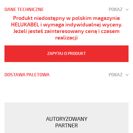
DANE TECHNICZNE
POKAŻ
Produkt niedostępny w polskim magazynie
HELUKABEL i wymaga indywidualnej wyceny.
Jeżeli jesteś zainteresowany ceną i czasem
realizacji
ZAPYTAJ O PRODUKT
DOSTAWA PALETOWA
POKAŻ
JZ-
600
42G2,5
Kabel
elastyczny
AUTORYZOWANY
0,6/1
PARTNER
kV