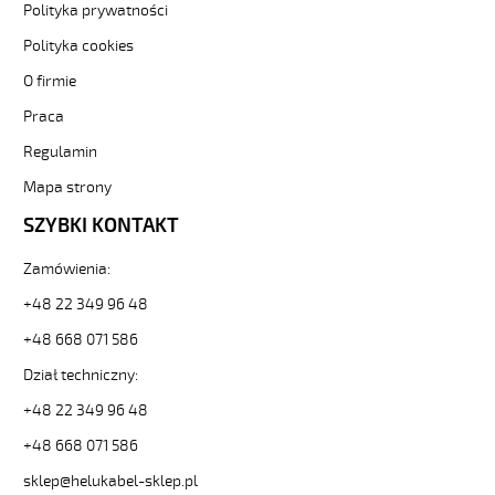
Kabel
Polityka prywatności
elastyczny
Polityka cookies
0,6/1
kV
O firmie
żyły
Praca
czarne
numerowane
Regulamin
81620
10705
Mapa strony
zł
SZYBKI KONTAKT
0,00
2026-
Zamówienia:
08-
09T09:57:38+02:00
+48 22 349 96 48
In
+48 668 071 586
stock
Dział techniczny:
+48 22 349 96 48
+48 668 071 586
sklep@helukabel-sklep.pl