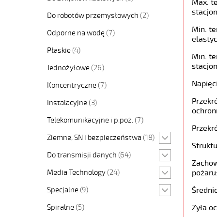
Max. t
stacjon
Do robotów przemysłowych
(2)
Min. t
Odporne na wodę
(7)
elastyc
Płaskie
(4)
Min. t
stacjon
Jednożyłowe
(26)
Napięc
Koncentryczne
(7)
Przekró
Instalacyjne
(3)
ochron
Telekomunikacyjne i p.poż.
(7)
Przekró
Ziemne, SN i bezpieczeństwa
(18)
Struktu
Do transmisji danych
(64)
Zachow
Media Technology
(24)
pożaru
Specjalne
(9)
Średni
Spiralne
(5)
Żyła o