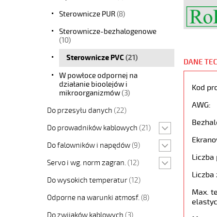
Sterownicze PUR
(8)
Sterownicze-bezhalogenowe
(10)
Sterownicze PVC
(21)
DANE TE
W powłoce odpornej na
działanie bioolejów i
Kod pr
mikroorganizmów
(3)
AWG:
Do przesyłu danych
(22)
Bezhal
Do prowadników kablowych
(21)
Ekrano
Do falowników i napędów
(9)
Liczba 
Servo i wg. norm zagran.
(12)
Liczba 
Do wysokich temperatur
(12)
Max. t
Odporne na warunki atmosf.
(8)
elastyc
Do zwijaków kablowych
(3)