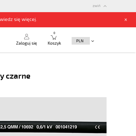
zwiń
owiedz się
więcej.
x
0
Zaloguj się
Koszyk
ły czarne