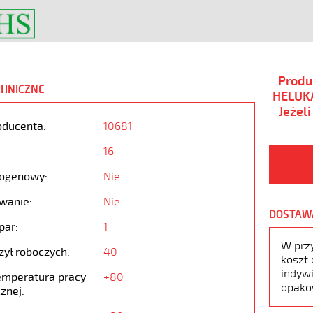
Produ
CHNICZNE
HELUKA
Jeżel
oducenta:
10681
16
ogenowy:
Nie
wanie:
Nie
DOSTAW
par:
1
W prz
żył roboczych:
40
koszt 
indywi
emperatura pracy
+80
opako
znej: