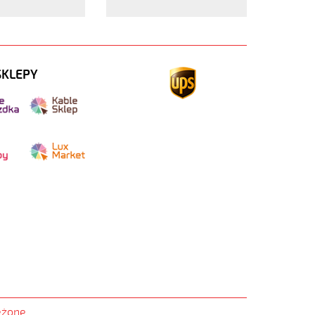
SKLEPY
eżone