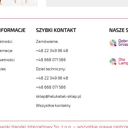
ane
www.static.helukabel-
/upload/galleries/products/1506-
NFORMACJE
SZYBKI KONTAKT
NASZE 
www.helukabel-
jz-
atności
Zamówienia:
lamacje
+48 22 349 96 48
l-
watności
+48 668 071 586
ny-
kies
Dział techniczny:
+48 22 349 96 48
+48 668 071 586
sklep@helukabel-sklep.pl
ane-
Wszystkie kontakty
cze
owski Handel Internetowy Sp. z o.o
.
– wszystkie prawa zastrz