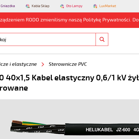
 Gniazdka
Kable Sklep
Oto Lampy
LuxMarket
rządzeniem RODO zmienilismy naszą Politykę Prywatności. D
cze i elastyczne
Sterownicze PVC
0 40x1,5 Kabel elastyczny 0,6/1 kV ży
rowane