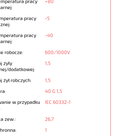
emperatura pracy
+80
arnej:
emperatura pracy
-5
znej:
emperatura pracy
-40
arnej:
ie robocze:
600/1000V
j żyły
1,5
nej/dodatkowej:
j żył robczych:
1,5
ra:
40 G 1,5
anie w przypadku
IEC 60332-1
:
ca zew.:
26,7
chronna:
1