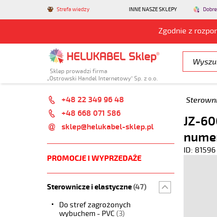
Strefa wiedzy
INNE NASZE SKLEPY
Dobre
Zgodnie z rozpo
Sklep prowadzi firma
„Ostrowski Handel Internetowy” Sp. z o.o.
+48 22 349 96 48
Sterowni
+48 668 071 586
JZ-60
sklep@helukabel-sklep.pl
nume
ID: 81596
PROMOCJE I WYPRZEDAŻE
Sterownicze i elastyczne
(47)
Do stref zagrożonych
wybuchem - PVC
(3)