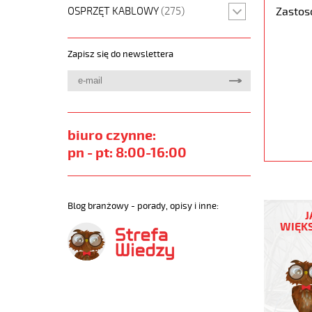
OSPRZĘT KABLOWY
(275)
Zastos
Zapisz się do newslettera
biuro czynne:
pn - pt: 8:00-16:00
JZ-
600
Blog branżowy - porady, opisy i inne:
J
40x1,5
WIĘKS
Kabel
elastycz
0,6/1
kV
żyły
czarne