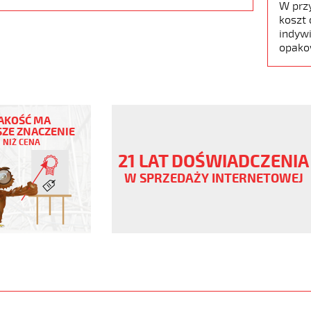
W prz
koszt 
indywi
opako
AKOŚĆ MA
ZE ZNACZENIE
NIŻ CENA
ny
21 LAT DOŚWIADCZENIA
W SPRZEDAŻY INTERNETOWEJ
ane
www.static.helukabel-
/upload/galleries/products/1506-
www.helukabel-
jz-