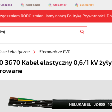
 Gniazdka
Kable Sklep
Oto Lampy
LuxMarket
rządzeniem RODO zmienilismy naszą Politykę Prywatności. D
cze i elastyczne
Sterownicze PVC
0 3G70 Kabel elastyczny 0,6/1 kV żyły
rowane