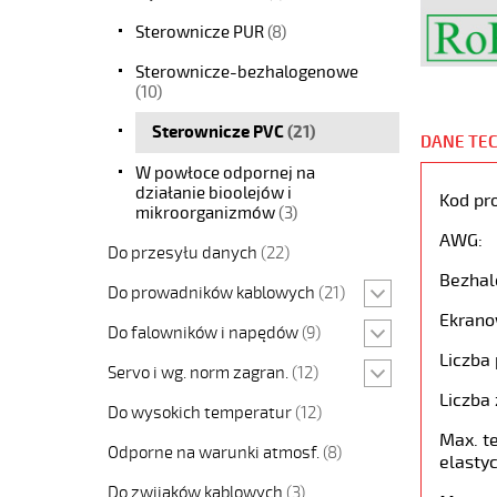
Sterownicze PUR
(8)
Sterownicze-bezhalogenowe
(10)
Sterownicze PVC
(21)
DANE TE
W powłoce odpornej na
działanie bioolejów i
Kod pr
mikroorganizmów
(3)
AWG:
Do przesyłu danych
(22)
Bezhal
Do prowadników kablowych
(21)
Ekrano
Do falowników i napędów
(9)
Liczba 
Servo i wg. norm zagran.
(12)
Liczba 
Do wysokich temperatur
(12)
Max. t
Odporne na warunki atmosf.
(8)
elastyc
Do zwijaków kablowych
(3)