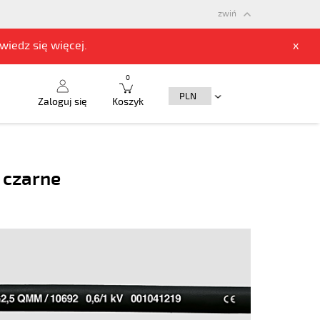
zwiń
owiedz się
więcej.
x
0
Zaloguj się
Koszyk
 czarne