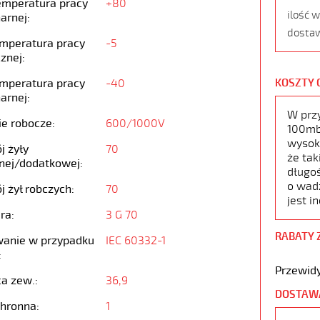
emperatura pracy
+80
ilość 
arnej:
dostaw
emperatura pracy
-5
znej:
emperatura pracy
-40
KOSZTY 
arnej:
W prz
ie robocze:
600/1000V
100mb,
wysoko
j żyły
70
że tak
nej/dodatkowej:
długoś
o wad
j żył robczych:
70
jest i
ra:
3 G 70
RABATY 
anie w przypadku
IEC 60332-1
:
Przewidy
ca zew.:
36,9
DOSTAW
chronna:
1