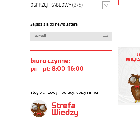
OSPRZĘT KABLOWY
(275)
Zapisz się do newslettera
JZ-
600
J
3G70
WIĘKS
biuro czynne:
Kabel
pn - pt: 8:00-16:00
elastycz
0,6/1
kV
żyły
Blog branżowy - porady, opisy i inne:
czarne
numerow
https://
sklep.pl
JZ-
600.jpg
https://
sklep.pl/