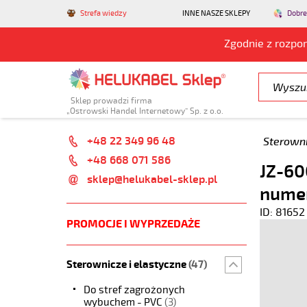
Strefa wiedzy
INNE NASZE SKLEPY
Dobre
Zgodnie z rozpo
Sklep prowadzi firma
„Ostrowski Handel Internetowy” Sp. z o.o.
+48 22 349 96 48
Sterowni
+48 668 071 586
JZ-60
sklep@helukabel-sklep.pl
nume
ID: 81652
PROMOCJE I WYPRZEDAŻE
Sterownicze i elastyczne
(47)
Do stref zagrożonych
wybuchem - PVC
(3)