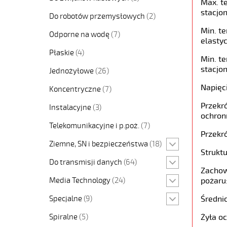
Max. t
stacjon
Do robotów przemysłowych
(2)
Min. t
Odporne na wodę
(7)
elastyc
Płaskie
(4)
Min. t
stacjon
Jednożyłowe
(26)
Napięc
Koncentryczne
(7)
Przekró
Instalacyjne
(3)
ochron
Telekomunikacyjne i p.poż.
(7)
Przekró
Ziemne, SN i bezpieczeństwa
(18)
Struktu
Do transmisji danych
(64)
Zachow
Media Technology
(24)
pożaru
Specjalne
(9)
Średni
Spiralne
(5)
Żyła o