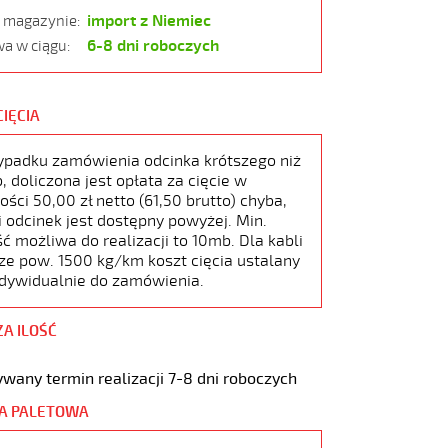
import z Niemiec
w magazynie:
6-8 dni roboczych
a w ciągu:
CIĘCIA
ypadku zamówienia odcinka krótszego niż
 doliczona jest opłata za cięcie w
ści 50,00 zł netto (61,50 brutto) chyba,
i odcinek jest dostępny powyżej. Min.
ć możliwa do realizacji to 10mb. Dla kabli
ze pow. 1500 kg/km koszt cięcia ustalany
ndywidualnie do zamówienia.
ZA ILOŚĆ
wany termin realizacji 7-8 dni roboczych
A PALETOWA