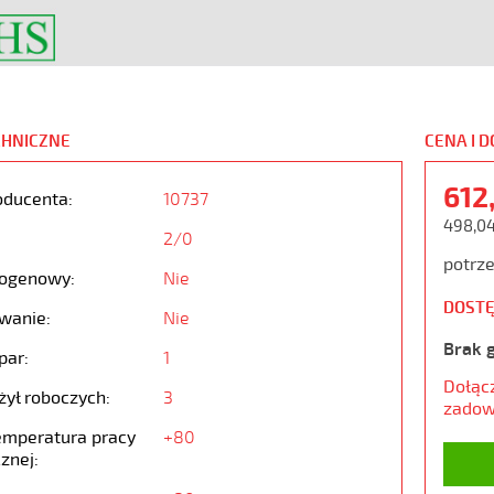
CHNICZNE
CENA I 
612
oducenta:
10737
498,04
2/0
potrze
ogenowy:
Nie
DOSTĘ
wanie:
Nie
Brak 
par:
1
Dołąc
żył roboczych:
3
zadow
emperatura pracy
+80
znej: